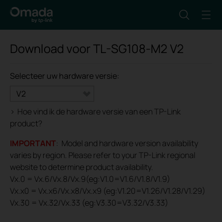
Download voor
TL-SG108-M2
V2
Selecteer uw hardware versie:
V2
>
Hoe vind ik de hardware versie van een TP-Link
product?
IMPORTANT
: Model and hardware version availability
varies by region. Please refer to your TP-Link regional
website to determine product availability.
Vx.0 = Vx.6/Vx.8/Vx.9(eg:V1.0=V1.6/V1.8/V1.9)
Vx.x0 = Vx.x6/Vx.x8/Vx.x9 (eg:V1.20=V1.26/V1.28/V1.29)
Vx.30 = Vx.32/Vx.33 (eg:V3.30=V3.32/V3.33)