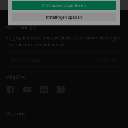
Alle cookies accepteren
Instellingen opslaan
Abonneer
Krijg updates over nieuwe producten, samenwerkingen
en ander interessant nieuws
Meld je aan
Email Address
Volg Ons
Over ons