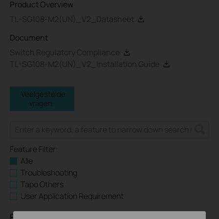
Product Overview
TL-SG108-M2(UN)_V2_Datasheet
Document
Switch Regulatory Compliance
TL-SG108-M2(UN)_V2_Installation Guide
Veelgestelde
vragen
Feature Filter:
Alle
Troubleshooting
Tapo Others
User Application Requirement
FAQs