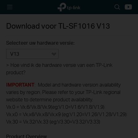
TP-Link,
Search
Youtu
Reliably
icon
Smart
Download voor
TL-SF1016
V13
Selecteer uw hardware versie:
V13
>
Hoe vind ik de hardware versie van een TP-Link
product?
IMPORTANT
: Model and hardware version availability
varies by region. Please refer to your TP-Link regional
website to determine product availability.
Vx.0 = Vx.6/Vx.8/Vx.9(eg:V1.0=V1.6/V1.8/V1.9)
Vx.x0 = Vx.x6/Vx.x8/Vx.x9 (eg:V1.20=V1.26/V1.28/V1.29)
Vx.30 = Vx.32/Vx.33 (eg:V3.30=V3.32/V3.33)
Product Overview