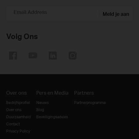
Email Address
Meld je aan
Volg Ons
Over ons
Pers en Media
Partners
Bedrijfsprofiel
Nieuws
Partnerprogramma
Over ons
Blog
Duurzaamheid
Beveiligingsadvies
Contact
Privacy Policy