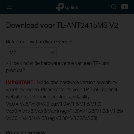
TP-Link,
Search
Youtu
Reliably
icon
Smart
Download voor
TL-ANT2415MS
V2
Selecteer uw hardware versie:
V2
>
Hoe vind ik de hardware versie van een TP-Link
product?
IMPORTANT
: Model and hardware version availability
varies by region. Please refer to your TP-Link regional
website to determine product availability.
Vx.0 = Vx.6/Vx.8/Vx.9(eg:V1.0=V1.6/V1.8/V1.9)
Vx.x0 = Vx.x6/Vx.x8/Vx.x9 (eg:V1.20=V1.26/V1.28/V1.29)
Vx.30 = Vx.32/Vx.33 (eg:V3.30=V3.32/V3.33)
Product Overview