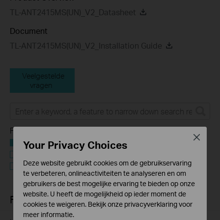
TL-ANT2415MS(UN)_V2_Datasheet
Document
TL-ANT2415MS(UN)_V2_Installation Guide
Veelgestelde
vragen
Feature Filter:
Close
Alle
Your Privacy Choices
User Application Requirement
Deze website gebruikt cookies om de gebruikservaring
Q&A of functional explanation or specification
te verbeteren, onlineactiviteiten te analyseren en om
parameters
gebruikers de best mogelijke ervaring te bieden op onze
website. U heeft de mogelijkheid op ieder moment de
FAQs
cookies te weigeren. Bekijk onze
privacyverklaring
voor
meer informatie.