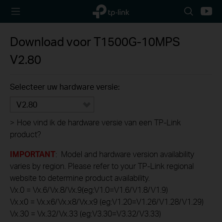
TP-Link,
Search
Youtu
Reliably
icon
Smart
Download voor
T1500G-10MPS
V2.80
Selecteer uw hardware versie:
V2.80
>
Hoe vind ik de hardware versie van een TP-Link
product?
IMPORTANT
: Model and hardware version availability
varies by region. Please refer to your TP-Link regional
website to determine product availability.
Vx.0 = Vx.6/Vx.8/Vx.9(eg:V1.0=V1.6/V1.8/V1.9)
Vx.x0 = Vx.x6/Vx.x8/Vx.x9 (eg:V1.20=V1.26/V1.28/V1.29)
Vx.30 = Vx.32/Vx.33 (eg:V3.30=V3.32/V3.33)