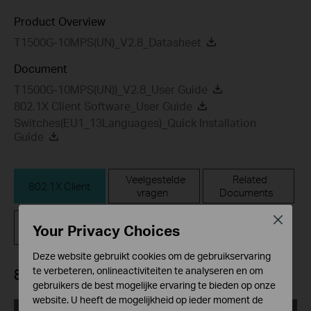
Product Overview
T1500G-10MPS(UN)_V2.8_Datasheet
Document
T1500G-10MPS(UN))_V2.8_User Guide
802.1X Client Software_User Guide
Switches(EU1_13Languages)_Quick Installation
Guide
Veelgestelde
Related
802.1X Client
vragen
Documents
Close
Firmware
Your Privacy Choices
Deze website gebruikt cookies om de gebruikservaring
te verbeteren, onlineactiviteiten te analyseren en om
802.1X Client
gebruikers de best mogelijke ervaring te bieden op onze
website. U heeft de mogelijkheid op ieder moment de