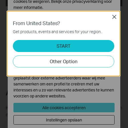
TP-LINK_802.1X_Client_Software
cookies te weigeren. Bekijk onze
privacyverklaring
voor
meer informatie.
Publicatiedatum:
2017-09-05
Close
Standaard Cookies
From United States?
Taal:
Deze cookies zijn noodzakelijk voor de werking van de
Engels
website en kunnen niet worden uitgeschakeld.
Get products, events and services for your region.
Bestandsgrootte:
5.5MB
Analyse en Marketing Cookies
START
Cookies voor analyse geven ons de mogelijkheid uw
Besturingssysteem: Win2000/XP/2003/Vista/7/8/8.1/10
activiteiten op onze website te volgen en zo de
functionaliteit van de website aan te passen en te
Other Option
verbeteren.
Marketing cookies kunnen op onze website worden
geplaatst door externe adverteerders waar wij mee
samenwerken om een profiel te creëren met uw
interesses en u zo van relevante advertenties te kunnen
Abonneer
voorzien op andere websites.
Krijg updates over nieuwe producten, samenwerkingen
Alle cookies accepteren
en ander interessant nieuws
Instellingen opslaan
Email Address