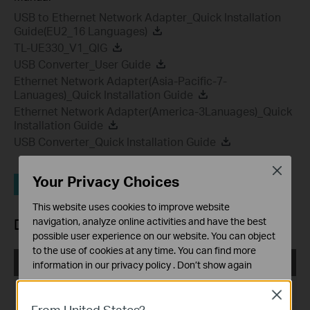
USB to Ethernet Network Adapter_Quick Installation
Guide(EU2_16 Languages)
TL-UE330_V1_QIG
USB Converter_User Guide
Ethernet Network Adapter(Asia-Pacific-7-
Lanuages)_Quick Installation Guide
Ethernet Network Adapter(America-3Lanuages)_Quick
Installation Guide
USB Converter_Quick Installation Guide
Close
Your Privacy Choices
Driver
FAQ
This website uses cookies to improve website
navigation, analyze online activities and have the best
Driver
possible user experience on our website. You can object
to the use of cookies at any time. You can find more
UE330_Driver
information in our
privacy policy
.
Don’t show again
Standaard Cookies
Publicatiedatum:
2018-11-23
Close
Deze cookies zijn noodzakelijk voor de werking van de
From United States?