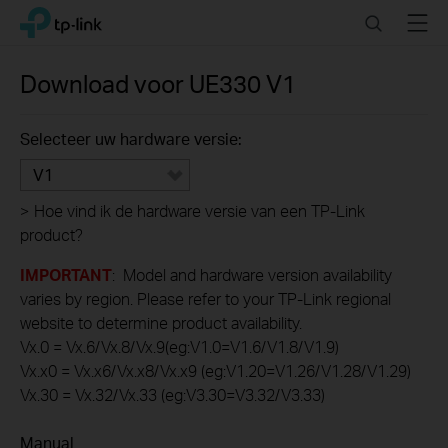
Click
Search
Menu
TP-Link, Reliably Smart
to
skip
the
Download voor
UE330
V1
navigation
bar
Selecteer uw hardware versie:
V1
>
Hoe vind ik de hardware versie van een TP-Link
product?
IMPORTANT
: Model and hardware version availability
varies by region. Please refer to your TP-Link regional
website to determine product availability.
Vx.0 = Vx.6/Vx.8/Vx.9(eg:V1.0=V1.6/V1.8/V1.9)
Vx.x0 = Vx.x6/Vx.x8/Vx.x9 (eg:V1.20=V1.26/V1.28/V1.29)
Vx.30 = Vx.32/Vx.33 (eg:V3.30=V3.32/V3.33)
Manual