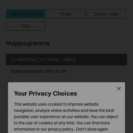
Hulpprogramma
Driver
Setup Video
FAQ
Hulpprogramma
TL-WN721NC_V1_Utility_140915
Publicatiedatum:
2014-12-29
Taal:
Engels
Close
Your Privacy Choices
Bestandsgrootte:
This website uses cookies to improve website
Besturingssysteem: Vista/XP/7/8
navigation, analyze online activities and have the best
possible user experience on our website. You can object
Notes:
to the use of cookies at any time. You can find more
For TL-WN721NC V1
information in our
privacy policy
.
Don’t show again