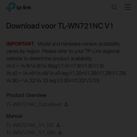
Click
Search
Menu
TP-Link, Reliably Smart
to
skip
the
Download voor
TL-WN721NC
V1
navigation
bar
IMPORTANT
: Model and hardware version availability
varies by region. Please refer to your TP-Link regional
website to determine product availability.
Vx.0 = Vx.6/Vx.8/Vx.9(eg:V1.0=V1.6/V1.8/V1.9)
Vx.x0 = Vx.x6/Vx.x8/Vx.x9 (eg:V1.20=V1.26/V1.28/V1.29)
Vx.30 = Vx.32/Vx.33 (eg:V3.30=V3.32/V3.33)
Product Overview
TL-WN721NC_Datasheet
Manual
TL-WN721NC_V1_UG
TL-WN721NC_V1_QIG