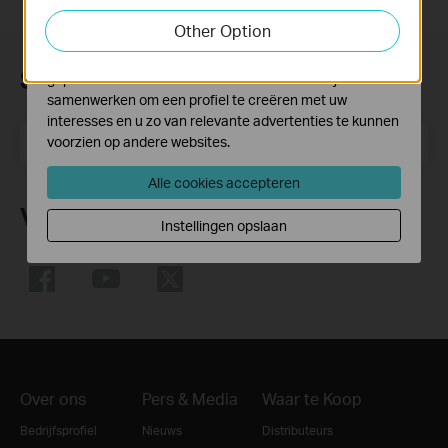
functionaliteit van de website aan te passen en te
Other Option
verbeteren.
Marketing cookies kunnen op onze website worden
Subscription
geplaatst door externe adverteerders waar wij mee
samenwerken om een profiel te creëren met uw
interesses en u zo van relevante advertenties te kunnen
Email Address
voorzien op andere websites.
Meld je aan
Alle cookies accepteren
Volg Ons
Instellingen opslaan
Over ons
Pers & Media
Waar te Koop
Bedrijfsprofiel
Nieuws
Distributeurs