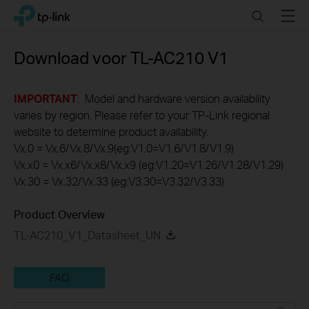
Click
Search
Menu
TP-Link, Reliably Smart
to
skip
the
Download voor
TL-AC210
V1
navigation
bar
IMPORTANT
: Model and hardware version availability
varies by region. Please refer to your TP-Link regional
website to determine product availability.
Vx.0 = Vx.6/Vx.8/Vx.9(eg:V1.0=V1.6/V1.8/V1.9)
Vx.x0 = Vx.x6/Vx.x8/Vx.x9 (eg:V1.20=V1.26/V1.28/V1.29)
Vx.30 = Vx.32/Vx.33 (eg:V3.30=V3.32/V3.33)
Product Overview
TL-AC210_V1_Datasheet_UN
FAQ