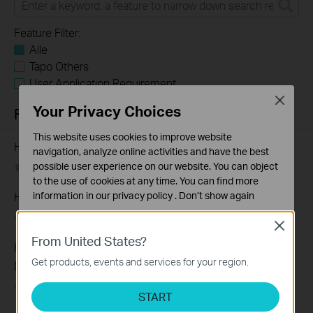
Feature Filter:
Alle
Tapo Others
User Application Requirement
Close
Your Privacy Choices
FAQs
This website uses cookies to improve website
How to Find the Model Number of Your TP-Link Device
navigation, analyze online activities and have the best
possible user experience on our website. You can object
01-12-2018
7625174
views
to the use of cookies at any time. You can find more
information in our
privacy policy
.
Don’t show again
Hoe vind ik de hardware versie van een TP-Link product?
07-22-2016
25765498
views
Standaard Cookies
Close
Deze cookies zijn noodzakelijk voor de werking van de
From United States?
How to Find the Serial Number (S/N) on Your TP-Link
website en kunnen niet worden uitgeschakeld.
Get products, events and services for your region.
Device
Analyse en Marketing Cookies
03-19-2013
489171
views
Cookies voor analyse geven ons de mogelijkheid uw
START
activiteiten op onze website te volgen en zo de