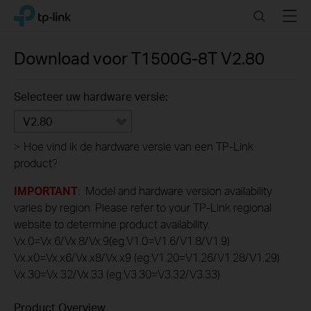
Click
Search
Menu
TP-Link, Reliably Smart
to
skip
the
Download voor
T1500G-8T
V2.80
navigation
bar
Selecteer uw hardware versie:
V2.80
>
Hoe vind ik de hardware versie van een TP-Link
product?
IMPORTANT
: Model and hardware version availability
varies by region. Please refer to your TP-Link regional
website to determine product availability.
Vx.0=Vx.6/Vx.8/Vx.9(eg:V1.0=V1.6/V1.8/V1.9)
Vx.x0=Vx.x6/Vx.x8/Vx.x9 (eg:V1.20=V1.26/V1.28/V1.29)
Vx.30=Vx.32/Vx.33 (eg:V3.30=V3.32/V3.33)
Product Overview