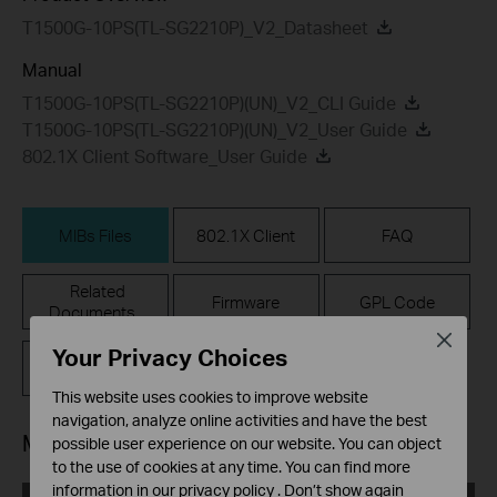
T1500G-10PS(TL-SG2210P)_V2_Datasheet
Manual
T1500G-10PS(TL-SG2210P)(UN)_V2_CLI Guide
T1500G-10PS(TL-SG2210P)(UN)_V2_User Guide
802.1X Client Software_User Guide
MIBs Files
802.1X Client
FAQ
Related
Firmware
GPL Code
Documents
Close
Your Privacy Choices
Emulators
This website uses cookies to improve website
navigation, analyze online activities and have the best
MIBs Files
possible user experience on our website. You can object
to the use of cookies at any time. You can find more
information in our
privacy policy
.
Don’t show again