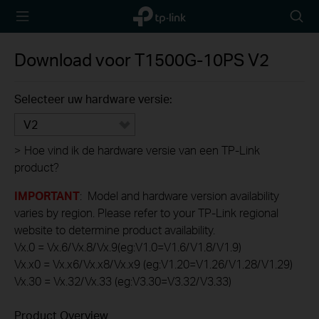
TP-Link,
Searc
Reliably
icon
Smart
Download voor
T1500G-10PS
V2
Selecteer uw hardware versie:
V2
>
Hoe vind ik de hardware versie van een TP-Link
product?
IMPORTANT
: Model and hardware version availability
varies by region. Please refer to your TP-Link regional
website to determine product availability.
Vx.0 = Vx.6/Vx.8/Vx.9(eg:V1.0=V1.6/V1.8/V1.9)
Vx.x0 = Vx.x6/Vx.x8/Vx.x9 (eg:V1.20=V1.26/V1.28/V1.29)
Vx.30 = Vx.32/Vx.33 (eg:V3.30=V3.32/V3.33)
Product Overview