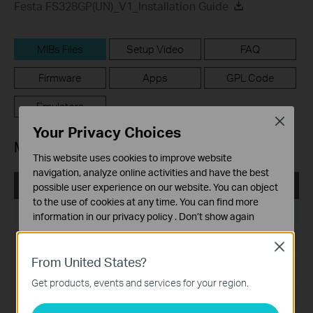
Festa FS328GP(UN)_V1_Installation Guide
MIBs Files
Setup Video
FAQ
Firmware
Apps
GPL Code
Emulators
Close
Your Privacy Choices
MIBs Files
This website uses cookies to improve website
navigation, analyze online activities and have the best
TP-Link_L2 Switch_MIB
possible user experience on our website. You can object
to the use of cookies at any time. You can find more
Publicatiedatum:
2024-02-29
information in our
privacy policy
.
Don’t show again
Standaard Cookies
Taal:
Engels
Close
Deze cookies zijn noodzakelijk voor de werking van de
From United States?
Bestandsgrootte:
199.18 KB
website en kunnen niet worden uitgeschakeld.
Get products, events and services for your region.
Analyse en Marketing Cookies
Besturingssysteem: Windows/Mac OS/Linux
Cookies voor analyse geven ons de mogelijkheid uw