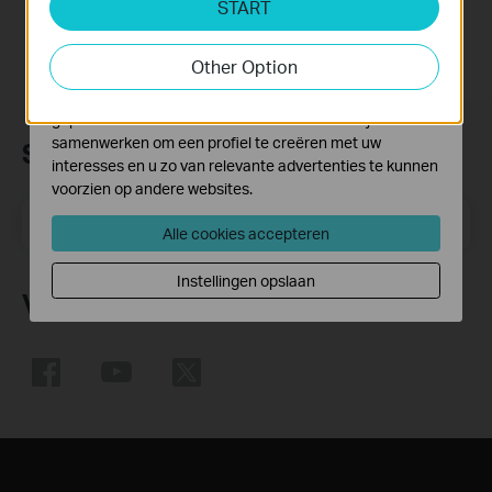
START
activiteiten op onze website te volgen en zo de
functionaliteit van de website aan te passen en te
Other Option
verbeteren.
Marketing cookies kunnen op onze website worden
geplaatst door externe adverteerders waar wij mee
samenwerken om een profiel te creëren met uw
Subscription
interesses en u zo van relevante advertenties te kunnen
voorzien op andere websites.
Email Address
Meld je aan
Alle cookies accepteren
Instellingen opslaan
Volg Ons