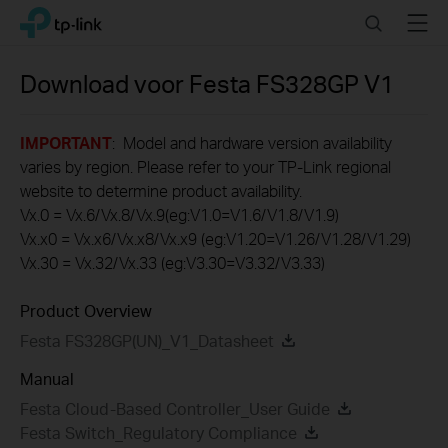
Click
Search
Menu
TP-Link, Reliably Smart
to
skip
the
Download voor
Festa FS328GP
V1
navigation
bar
IMPORTANT
: Model and hardware version availability
varies by region. Please refer to your TP-Link regional
website to determine product availability.
Vx.0 = Vx.6/Vx.8/Vx.9(eg:V1.0=V1.6/V1.8/V1.9)
Vx.x0 = Vx.x6/Vx.x8/Vx.x9 (eg:V1.20=V1.26/V1.28/V1.29)
Vx.30 = Vx.32/Vx.33 (eg:V3.30=V3.32/V3.33)
Product Overview
Festa FS328GP(UN)_V1_Datasheet
Manual
Festa Cloud-Based Controller_User Guide
Festa Switch_Regulatory Compliance