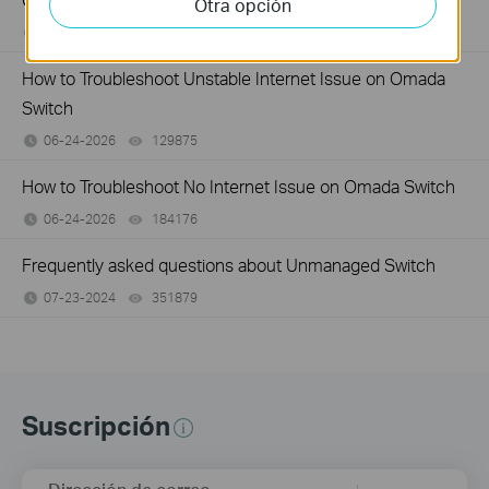
Otra opción
07-16-2026
359119
views
How to Troubleshoot Unstable Internet Issue on Omada
Switch
06-24-2026
129875
views
How to Troubleshoot No Internet Issue on Omada Switch
06-24-2026
184176
views
Frequently asked questions about Unmanaged Switch
07-23-2024
351879
views
Suscripción