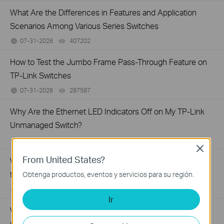
What Are the Differences in Features and Application
Scenarios Among Various Series Switches
07-31-2026
407202
views
How to Test the Jumbo Frame Pass-Through Feature on
TP-Link Switches
07-31-2026
287587
views
Why Are the Ethernet LED Indicators Off on My TP-Link
Unmanaged Switch?
07-17-2026
415708
views
Close
From United States?
What Can I Do If My PC Is Not Working When Connected
to a TP-Link Unmanaged Switch?
Obtenga productos, eventos y servicios para su región.
07-16-2026
317015
views
Ir
What Can I Do If My PC Has Slow Network Speed When
Connected to an Unmanaged Switch?