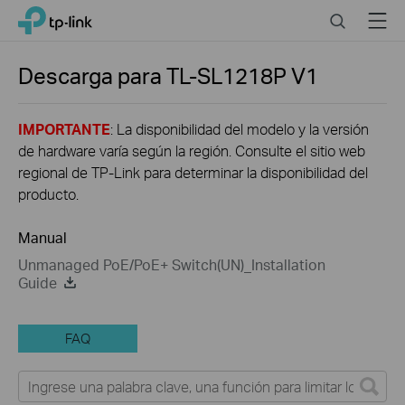
Click
Search
Menu
TP-Link, Reliably Smart
to
skip
the
Descarga para
TL-SL1218P
V1
navigation
bar
IMPORTANTE
: La disponibilidad del modelo y la versión
de hardware varía según la región. Consulte el sitio web
regional de TP-Link para determinar la disponibilidad del
producto.
Manual
Unmanaged PoE/PoE+ Switch(UN)_Installation
Guide
FAQ