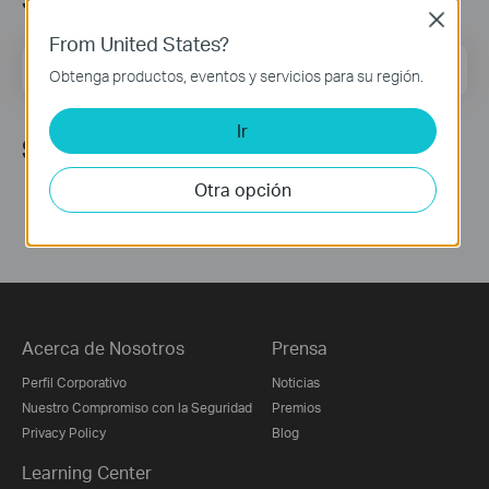
Close
From United States?
Dirección de correo
Regístrate
Obtenga productos, eventos y servicios para su región.
Ir
Síguenos
Otra opción
Acerca de Nosotros
Prensa
Perfil Corporativo
Noticias
Nuestro Compromiso con la Seguridad
Premios
Privacy Policy
Blog
Learning Center