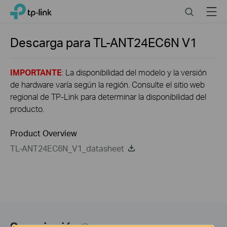
Click
Search
Menu
TP-Link, Reliably Smart
to
skip
the
Descarga para
TL-ANT24EC6N
V1
navigation
bar
IMPORTANTE
: La disponibilidad del modelo y la versión
de hardware varía según la región. Consulte el sitio web
regional de TP-Link para determinar la disponibilidad del
producto.
Product Overview
TL-ANT24EC6N_V1_datasheet
Suscripción