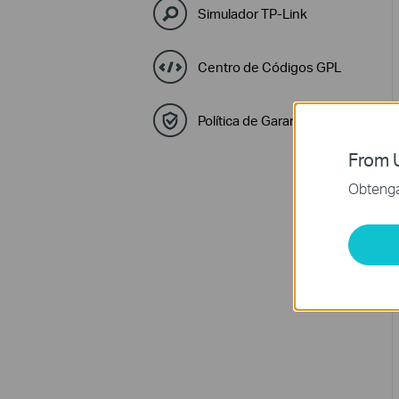
Simulador TP-Link
Centro de Códigos GPL
Política de Garantía y RMA
From U
Obtenga 