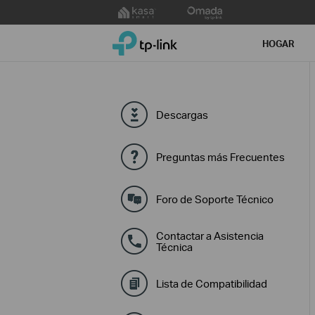
Click
to
TP-Link, Reliably Smart
skip
HOGAR
the
navigation
bar
Descargas
Preguntas más Frecuentes
Foro de Soporte Técnico
Contactar a Asistencia
Técnica
Lista de Compatibilidad