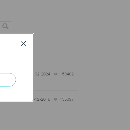
Requirement
Close
s
age
08-02-2024
159402
views
02-12-2018
156097
views