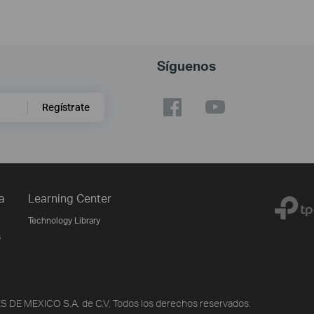
Síguenos
Regístrate
a
Learning Center
Technology Library
s
DE MEXICO S.A. de C.V. Todos los derechos reservados.