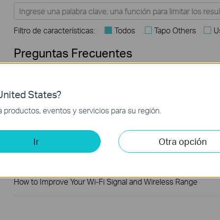
Filtro de características:
Todos
Tapo Others
U
Preguntas Frecuentes
How to Find the Model Number of Your TP-Link Device
nited States?
¿Cómo encontrar la versión del hardware en un dispositivo
productos, eventos y servicios para su región.
TP-Link?
Ir
Otra opción
How to Find the Serial Number (S/N) on Your TP-Link Device
How to Improve Your Wi-Fi Signal and Wireless Range