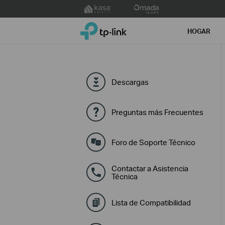
Click
to
TP-Link, Reliably Smart
skip
HOGAR
the
navigation
bar
Descargas
Preguntas más Frecuentes
Foro de Soporte Técnico
Contactar a Asistencia
Técnica
Lista de Compatibilidad