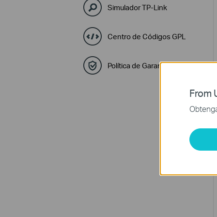
Simulador TP-Link
Centro de Códigos GPL
Política de Garantía y RMA
From U
Obtenga 