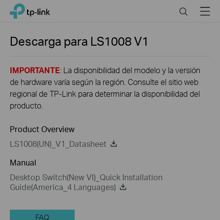
Click
Search
Menu
TP-Link, Reliably Smart
to
skip
the
Descarga para
LS1008
V1
navigation
bar
IMPORTANTE
: La disponibilidad del modelo y la versión
de hardware varía según la región. Consulte el sitio web
regional de TP-Link para determinar la disponibilidad del
producto.
Product Overview
LS1008(UN)_V1_Datasheet
Manual
Desktop Switch(New VI)_Quick Installation
Guide(America_4 Languages)
FAQ