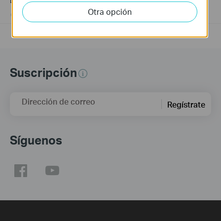
Otra opción
03-19-2013
489173
views
Suscripción
Dirección de correo
Regístrate
Síguenos