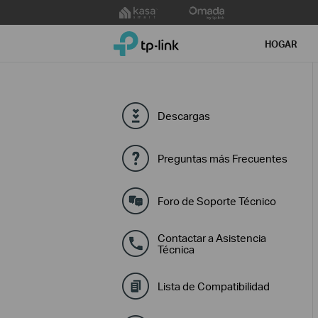
Click
to
TP-Link, Reliably Smart
skip
HOGAR
the
navigation
bar
Descargas
Preguntas más Frecuentes
Foro de Soporte Técnico
Contactar a Asistencia
Técnica
Lista de Compatibilidad