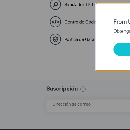
Simulador TP-Link
From U
Centro de Códigos GPL
Obtenga 
Política de Garantía y RMA
Suscripción
Dirección de correo