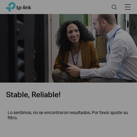
Click
Search
Menu
TP-Link, Reliably Smart
to
skip
the
navigation
bar
Stable, Reliable!
Lo sentimos, no se encontraron resultados. Por favor ajuste su
filtro.