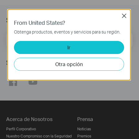
Close
Suscripción
From United States?
Obtenga productos, eventos y servicios para su región.
Dirección de correo
Regístrate
Ir
Síguenos
Otra opción
Acerca de Nosotros
Prensa
Perfil Corporativo
Noticias
Nuestro Compromiso con la Seguridad
Premios