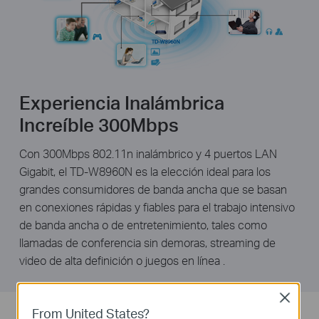
Experiencia Inalámbrica
Increíble 300Mbps
Con 300Mbps 802.11n inalámbrico y 4 puertos LAN
Gigabit, el TD-W8960N es la elección ideal para los
grandes consumidores de banda ancha que se basan
en conexiones rápidas y fiables para el trabajo intensivo
de banda ancha o de entretenimiento, tales como
llamadas de conferencia sin demoras, streaming de
video de alta definición o juegos en línea .
Close
From United States?