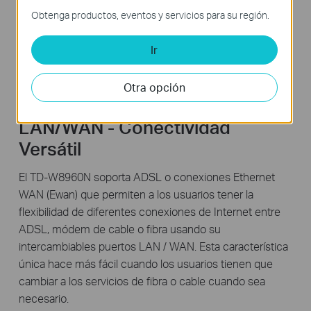
Obtenga productos, eventos y servicios para su región.
Ir
Otra opción
Puerto Intercambiable
LAN/WAN - Conectividad
Versátil
El TD-W8960N soporta ADSL o conexiones Ethernet
WAN (Ewan) que permiten a los usuarios tener la
flexibilidad de diferentes conexiones de Internet entre
ADSL, módem de cable o fibra usando su
intercambiables puertos LAN / WAN. Esta característica
única hace más fácil cuando los usuarios tienen que
cambiar a los servicios de fibra o cable cuando sea
necesario.