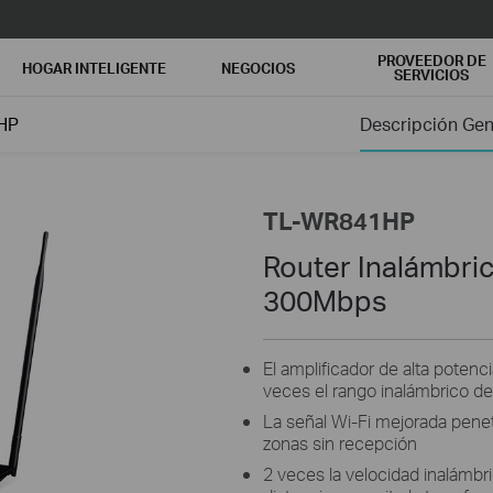
PROVEEDOR DE
HOGAR INTELIGENTE
NEGOCIOS
SERVICIOS
HP
Descripción Gen
TL-WR841HP
Router Inalámbric
300Mbps
El amplificador de alta potenc
veces el rango inalámbrico de
La señal Wi-Fi mejorada pene
zonas sin recepción
2 veces la velocidad inalámbri