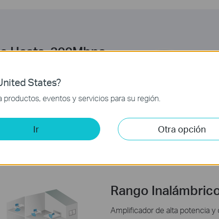
 de Hasta 300Mbps
R841HP proporciona una mucho
nited States?
s productos 11G tradicionales.
para la transmisón de video,
productos, eventos y servicios para su región.
Ir
Otra opción
Rango Inalámbrico
Amplificador de alta potencia 