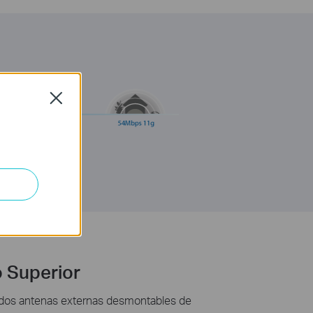
Close
 Superior
y dos antenas
externas desmontables
de