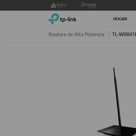
Click
to
TP-Link, Reliably Smart
skip
HOGAR
the
navigation
Routers de Alta Potencia
TL-WR841
bar