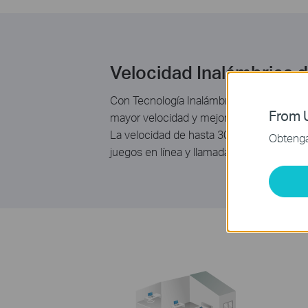
Velocidad Inalámbrica
Con Tecnología Inalámbrica N, el TL-W
From U
mayor velocidad y mejor cobertura que lo
La velocidad de hasta 300 Mbps es ideal 
Obtenga 
juegos en línea y llamadas por Internet.