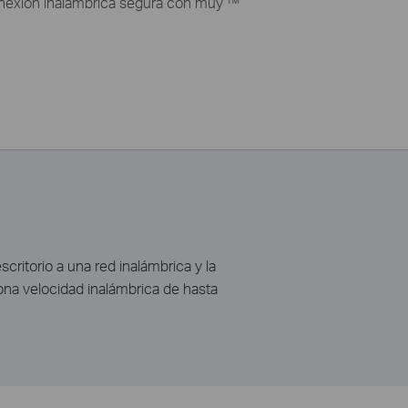
onexión inalámbrica segura con muy ™
itorio a una red inalámbrica y la
ona velocidad inalámbrica de hasta