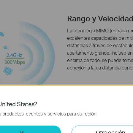
Rango y Velocidad
La tecnología MIMO (entrada múl
excelentes capacidades de mitig
distancias a través de obstácul
apartamento grande, incluso en 
encima de todo, se puede tomar 
conexión a larga distancia dond
nited States?
productos, eventos y servicios para su región.
Ir
Otra opción