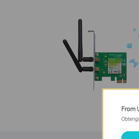
From U
Obtenga 