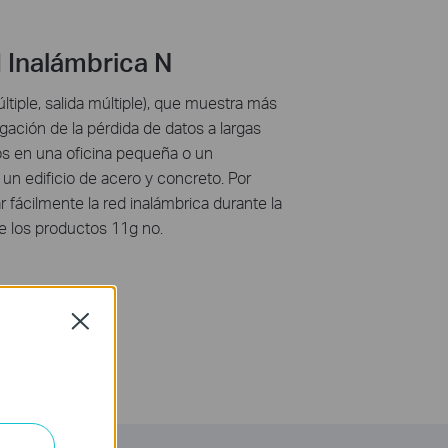
 Inalámbrica N
tiple, salida múltiple), que muestra más
ación de la pérdida de datos a largas
os en una oficina pequeña o un
un edificio de acero y concreto. Por
fácilmente la red inalámbrica durante la
e los productos 11g no.
Close