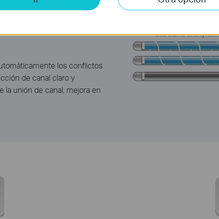
es Inalámbricas
utomáticamente los conflictos
cción de canal claro y
 la unión de canal, mejora en