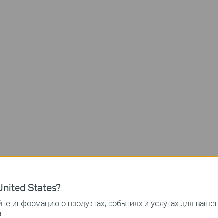
ния и установите пароль устройства, чтобы активировать
nited States?
те информацию о продуктах, событиях и услугах для ваше
.