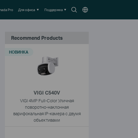
Search
Выберите
ada Pro
Для офиса
Поддержка
icon
местоположение
Recommend Products
НОВИНКА
VIGI C540V
VIGI 4MP Full-Color Уличная
поворотно-наклонная
варифокальная IP-камера с двумя
объективами