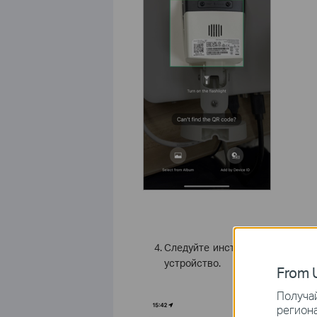
Следуйте инструкциям приложе
устройство.
From U
Получай
региона