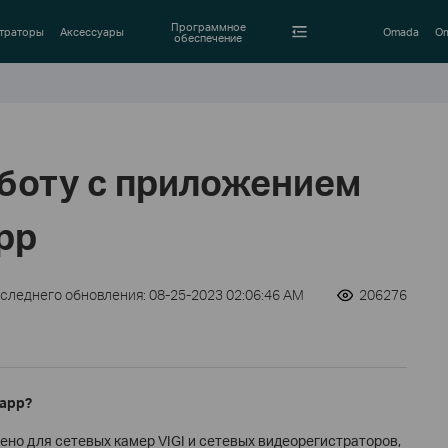
Программное
траторы
Аксессуары
Omada
Om
обеспечение
аботу с приложением
app
оследнего обновления: 08-25-2023 02:06:46 AM
206276
 app?
ено для сетевых камер VIGI и сетевых видеорегистраторов,