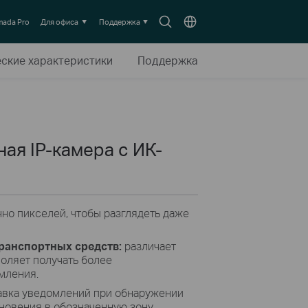
Search
Выберите
ada Pro
Для офиса
Поддержка
icon
местоположение
еские характеристики
Поддержка
ная IP-камера с ИК-
но пикселей, чтобы разглядеть даже
ранспортных средств:
различает
воляет получать более
мления.
авка уведомлений при обнаружении
новения в обозначенную зону,