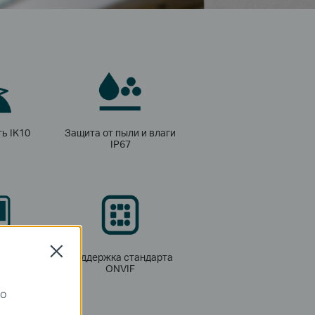
ь IK10
Защита от пыли и влаги
IP67
Close
иторинг
Поддержка стандарта
ONVIF
го