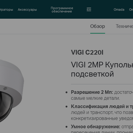
Программное
траторы
Аксессуары
Omada
Om
обеспечение
Обзор
Технич
VIGI C220I
VIGI 2MP Куполь
подсветкой
Разрешение 2 Мп:
достаточ
самые мелкие детали.
Классификация людей и т
людей и транспорт, что поз
конкретизированные уведо
Умное обнаружение:
отпр
пересечения линии, проник