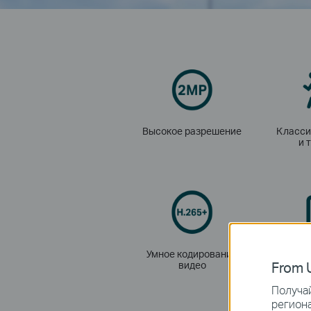
Высокое разрешение
Класси
и 
Умное кодирование
Улучшен
From U
видео
Получай
региона