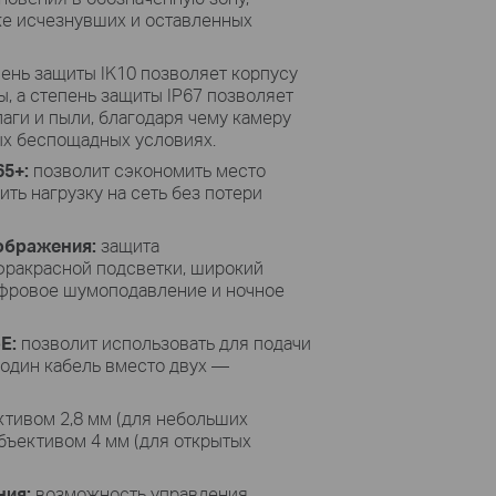
же исчезнувших и оставленных
ень защиты IK10 позволяет корпусу
, а степень защиты IP67 позволяет
аги и пыли, благодаря чему камеру
ых беспощадных условиях.
5+:
позволит сэкономить место
ть нагрузку на сеть без потери
ображения:
защита
фракрасной подсветки, широкий
ифровое шумоподавление и ночное
E:
позволит использовать для подачи
 один кабель вместо двух —
ктивом 2,8 мм (для небольших
объективом 4 мм (для открытых
ния:
возможность управления