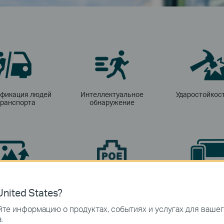
фикация людей
Интеллектуальное
Ударостойкост
транспорта
обнаружение
ие изображения
PoE
Удалённый мон
nited States?
те информацию о продуктах, событиях и услугах для ваше
.