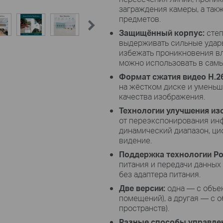
заграждения камеры, а так
предметов.
Защищённый корпус:
степ
выдерживать сильные удары
избежать проникновения вл
можно использовать в сам
Формат сжатия видео H.26
на жёстком диске и уменьши
качества изображения.
Технологии улучшения из
от переэкспонирования ин
динамический диапазон, ц
видение.
Поддержка технологии Po
питания и передачи данных
без адаптера питания.
Две версии:
одна — с объе
помещений), а другая — с 
пространств).
Разные способы управле