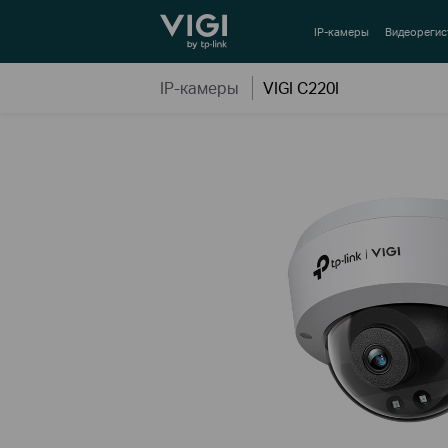
TP-Link, Reliably Smart
IP-камеры
Видеорегис
IP-камеры
VIGI C220I