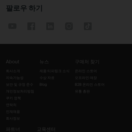
팔로우 하기
About
뉴스
구매처 찾기
회사소개
제품·티피링크 소식
온라인 스토어
지속가능성
수상 자료
오프라인 매장
보안 및 규정 준수
Blog
B2B 온라인 스토어
개인정보처리방침
유통 총판
쿠키 정책
연락처
인재채용
회사정보
파트너
교육센터