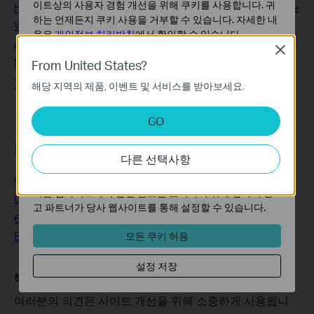
이트상의 사용자 경험 개선을 위해 쿠키를 사용합니다. 귀
How to change the wireless settings of the TP-Link Mobile
하는 언제든지 쿠키 사용을 거부할 수 있습니다. 자세한 내
Wi-Fi Routers
용은
개인정보 처리방침
에서 확인할 수 있습니다.
Common Error Codes and Messages in the TP-Link Web
Close
기본 쿠키
Management Page
From United States?
이 쿠키는 웹사이트가 작동하는 데 필요하며 사용자의 시
TP-Link 공유기에서 무 설정을 변경하는 방법 (신규 UI)
해당 지역의 제품, 이벤트 및 서비스를 받아보세요.
스템에서 비활성화할 수 없습니다.
분석 및 마케팅 쿠키
GO
분석 쿠키는 웹사이트의 기능을 개선하고 조정하기 위해
웹사이트에서의 사용자 활동을 분석하는 데 사용하는 쿠키
더 알아보기
다른 선택사항
입니다.
마케팅 쿠키는 귀하의 관심사에 대한 프로필을 생성하고
WiFi 6 Adapters: The Most Affordable Upgrade to Next-
다른 웹사이트에서 관련 광고를 표시하기 위해 당사의 광
Gen Wireless
고 파트너가 당사 웹사이트를 통해 설정할 수 있습니다.
6 Tips on Where to Place Your Wireless Router for the
Best Signal/Coverage
모든 쿠키 허용
설정 저장
해당 FAQ가 유용했나요?
여러분의 의견은 사이트 개선을 위해 소중하게 사용됩니