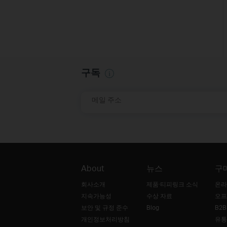
구독
메일 주소
About
뉴스
구
회사소개
제품·티피링크 소식
온라
지속가능성
수상 자료
오프
보안 및 규정 준수
Blog
B2
개인정보처리방침
유통