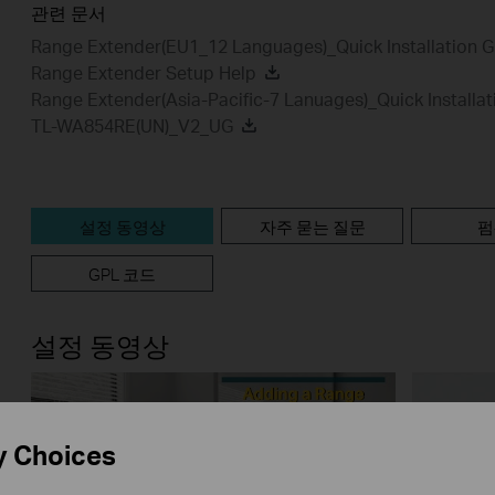
관련 문서
Range Extender(EU1_12 Languages)_Quick Installation G
Range Extender Setup Help
Range Extender(Asia-Pacific-7 Lanuages)_Quick Installat
TL-WA854RE(UN)_V2_UG
설정 동영상
자주 묻는 질문
펌
GPL 코드
설정 동영상
y Choices