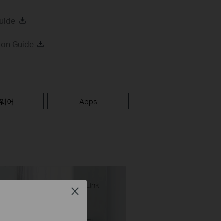
uide
ion Guide
웨어
Apps
Close