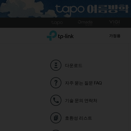
Click
to
TP-Link, Reliably Smart
skip
가정용
the
navigation
bar
다운로드
자주 묻는 질문 FAQ
기술 문의 연락처
호환성 리스트