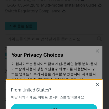
TL-SG105S-M2(UN)_Multi-model_Installation Guide
Switch Regulatory Compliance
자주 묻는 질문
분류 필터:
Close
Your Privacy Choices
모두
문제 해결
이 웹사이트는 웹사이트 탐색 개선, 온라인 활동 분석, 웹사
이트상의 사용자 경험 개선을 위해 쿠키를 사용합니다. 귀
자주 묻는 질문
하는 언제든지 쿠키 사용을 거부할 수 있습니다. 자세한 내
용은
개인정보 처리방침
에서 확인할 수 있습니다.
Omada 스위치가 인터넷에 연결되지 않을 때 해결 방법
Close
기본 쿠키
From United States?
07-02-2026
184176
views
이 쿠키는 웹사이트가 작동하는 데 필요하며 사용자의 시
해당 지역의 제품, 이벤트 및 서비스를 받아보세요.
스템에서 비활성화할 수 없습니다.
Omada 스위치의 인터넷 연결이 불안정할 때 해결 방법
분석 및 마케팅 쿠키
07-02-2026
129875
views