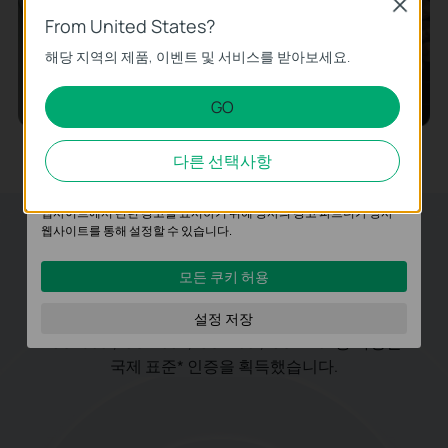
Close
From United States?
93.18
87.95
기본 쿠키
%
%
해당 지역의 제품, 이벤트 및 서비스를 받아보세요.
이 쿠키는 웹사이트가 작동하는 데 필요하며 사용자의 시스템에서
고객 만족
직무청렴계약 체결률
비활성화할 수 없습니다.
GO
분석 및 마케팅 쿠키
분석 쿠키는 웹사이트의 기능을 개선하고 조정하기 위해
다른 선택사항
웹사이트에서의 사용자 활동을 분석하는 데 사용하는 쿠키입니다.
마케팅 쿠키는 귀하의 관심사에 대한 프로필을 생성하고 다른
웹사이트에서 관련 광고를 표시하기 위해 당사의 광고 파트너가 당사
웹사이트를 통해 설정할 수 있습니다.
수상 및 인증
모든 쿠키 허용
우수한 제품, 기술, 서비스로 세계적으로 인정받고
있는 TP-Link는 2000년부터 ISO9001, ISO14001,
설정 저장
ISO45001, ISO14064, ISO27001, ISO27701 등 다양한
국제 표준* 인증을 획득했습니다.