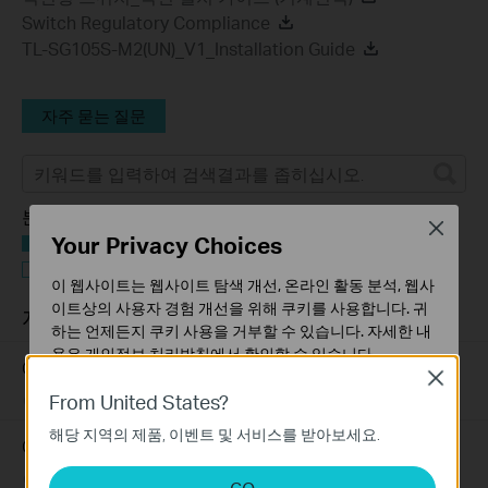
Switch Regulatory Compliance
TL-SG105S-M2(UN)_V1_Installation Guide
자주 묻는 질문
분류 필터:
Close
Your Privacy Choices
모두
문제 해결
이 웹사이트는 웹사이트 탐색 개선, 온라인 활동 분석, 웹사
이트상의 사용자 경험 개선을 위해 쿠키를 사용합니다. 귀
자주 묻는 질문
하는 언제든지 쿠키 사용을 거부할 수 있습니다. 자세한 내
용은
개인정보 처리방침
에서 확인할 수 있습니다.
Omada 스위치가 인터넷에 연결되지 않을 때 해결 방법
Close
기본 쿠키
From United States?
07-02-2026
184176
views
이 쿠키는 웹사이트가 작동하는 데 필요하며 사용자의 시
해당 지역의 제품, 이벤트 및 서비스를 받아보세요.
스템에서 비활성화할 수 없습니다.
Omada 스위치의 인터넷 연결이 불안정할 때 해결 방법
분석 및 마케팅 쿠키
07-02-2026
129875
views