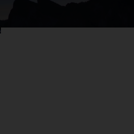
글로벌 첨단 기업
TP-Link는 170개 이상 국가에서 전 세계 수백만 명의 고객에게 서비스를 제
공하고 있습니다. 이러한 글로벌 영향력을 바탕으로 네트워킹, 스마트 홈,
보안 분야에서 가능성을 넓히고 있습니다.
17억
4개
명
글로벌 사용자
R&D 센터
3개
170개
이상
생산 기지*
국가
42개
4개
지사
서비스 센터