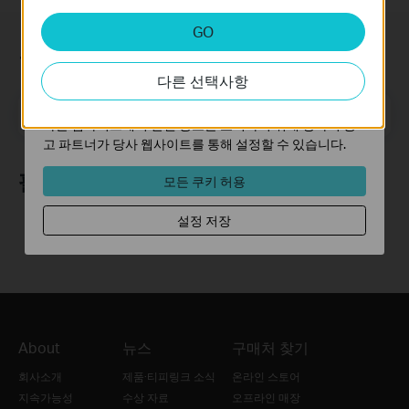
분석 및 마케팅 쿠키
GO
분석 쿠키는 웹사이트의 기능을 개선하고 조정하기 위해
구독
웹사이트에서의 사용자 활동을 분석하는 데 사용하는 쿠키
다른 선택사항
입니다.
마케팅 쿠키는 귀하의 관심사에 대한 프로필을 생성하고
메일 주소
가입하기
다른 웹사이트에서 관련 광고를 표시하기 위해 당사의 광
고 파트너가 당사 웹사이트를 통해 설정할 수 있습니다.
팔로우 하기
모든 쿠키 허용
설정 저장
About
뉴스
구매처 찾기
회사소개
제품·티피링크 소식
온라인 스토어
지속가능성
수상 자료
오프라인 매장