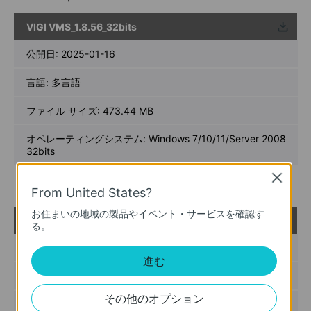
VIGI VMS_1.8.56_32bits
ウンロ
ード
公開日:
2025-01-16
言語:
多言語
ファイル サイズ:
473.44 MB
オペレーティングシステム: Windows 7/10/11/Server 2008
32bits
Close
リリースノート >
From United States?
お住まいの地域の製品やイベント・サービスを確認す
VIGI VMS_1.8.56_64bits
ウンロ
る。
ード
公開日:
2025-01-16
進む
言語:
多言語
その他のオプション
ファイル サイズ:
536.72 MB