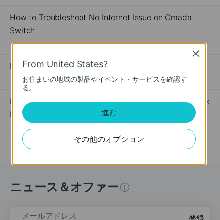
How to Troubleshoot No Internet Issue on Omada
Switch
06-24-2026
184176
views
Close
From United States?
PoE機器がうまく動作をしないときは
お住まいの地域の製品やイベント・サービスを確認す
05-10-2018
391373
views
る。
How to Register a TP-Link Product Using Your TP-Link
進む
ID
09-16-2019
510100
views
その他のオプション
ニュース＆オファー
メールアドレス
登録