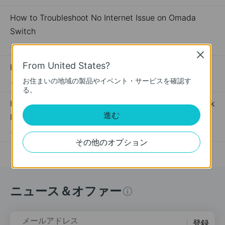
How to Troubleshoot No Internet Issue on Omada
Switch
06-24-2026
184176
views
Close
From United States?
PoE機器がうまく動作をしないときは
お住まいの地域の製品やイベント・サービスを確認す
05-10-2018
391402
views
る。
How to Register a TP-Link Product Using Your TP-Link
進む
ID
09-16-2019
510100
views
その他のオプション
ニュース＆オファー
メールアドレス
登録