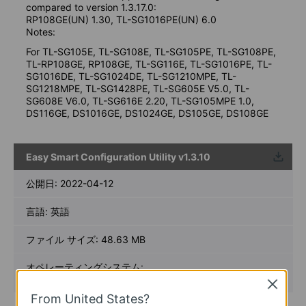
compared to version 1.3.17.0:
RP108GE(UN) 1.30, TL-SG1016PE(UN) 6.0
Notes:
For TL-SG105E, TL-SG108E, TL-SG105PE, TL-SG108PE,
TL-RP108GE, RP108GE, TL-SG116E, TL-SG1016PE, TL-
SG1016DE, TL-SG1024DE, TL-SG1210MPE, TL-
SG1218MPE, TL-SG1428PE, TL-SG605E V5.0, TL-
SG608E V6.0, TL-SG616E 2.20, TL-SG105MPE 1.0,
DS116GE, DS1016GE, DS1024GE, DS105GE, DS108GE
Easy Smart Configuration Utility v1.3.10
ウンロ
ード
公開日:
2022-04-12
言語:
英語
ファイル サイズ:
48.63 MB
オペレーティングシステム:
Win2000/XP/2003/Vista/7/8/8.1/10
Close
From United States?