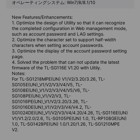
オペレーティングシステム: Win7/8/8.1/10
New Features/Enhancements:
1. Optimize the design of Utility so that it can recognize
the completed configuration in Web management mode,
such as account password and LAG settings.
2. Optimize the character set to support half-width
characters when setting account passwords.
3. Optimize the display of the account password setting
page.
4. Solved the problem that can not update the latest
firmware of the TL-SG116E V1.20 with Uitily.
Notes:
For TL-SG1218MPE(UN) V1/V2/3.20/3.26, TL-
SG105E(UN)_V1/V2/V3/V4/V5, TL-
SG108E(UN)_V1/V2/V3/V4/V5/V6, TL-
SG108PE(UN)_V1/V2/V3, TL-
SG1016PE(UN)_V1/V2/3.20/3.26, TL-
SG1016DE(UN)_V1/V2/V3/V4/V4.2, TL-
SG1024DE(UN)_V1/V2/V3/V4/4.20/4.26, TL-SG116E(UN)
V1/V1.2/2.0/2.6, TL-SG105PE(UN) 1.0, TL-RP108GE(UN)
1.0, TL-SG1428PE(UN) 1.0/1.20/1.26, TL-SG1210MPE
V2.