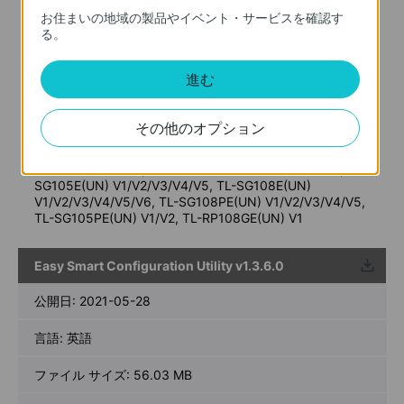
New Features/Enhancements:
お住まいの地域の製品やイベント・サービスを確認す
Add support for TL-SG1428PE(UN) V2/V2.20, TL-
る。
SG1218MPE(UN) V4/V4.2, TL-SG1210MPE(UN) V3 and
TL-SG1016PE(UN) V5
Notes:
進む
For TL-SG1428PE(UN) V1/V1.2/V1.26/V2/V2.2, TL-
SG1218MPE(UN) V1/V2/V3.2/V3.26/V4/V4.2, TL-
SG1210MPE V2/V3, TL-SG1024DE(UN)
その他のオプション
V1/V2/V3/V4/V4.2/V4.26, TL-SG1016PE(UN)
V1/V2/V3.2/V3.26/V4/V5, TL-SG1016DE(UN)
V1/V2/V3/V4/V4.2, TL-SG116E(UN) V1/V1.2/V2/V2.6, TL-
SG105E(UN) V1/V2/V3/V4/V5, TL-SG108E(UN)
V1/V2/V3/V4/V5/V6, TL-SG108PE(UN) V1/V2/V3/V4/V5,
TL-SG105PE(UN) V1/V2, TL-RP108GE(UN) V1
Easy Smart Configuration Utility v1.3.6.0
ウンロ
ード
公開日:
2021-05-28
言語:
英語
ファイル サイズ:
56.03 MB