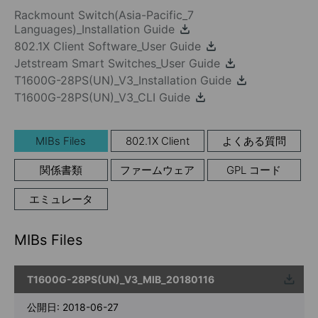
Rackmount Switch(Asia-Pacific_7
Languages)_Installation Guide
802.1X Client Software_User Guide
Jetstream Smart Switches_User Guide
T1600G-28PS(UN)_V3_Installation Guide
T1600G-28PS(UN)_V3_CLI Guide
MIBs Files
802.1X Client
よくある質問
関係書類
ファームウェア
GPL コード
エミュレータ
MIBs Files
T1600G-28PS(UN)_V3_MIB_20180116
ウンロ
ード
公開日:
2018-06-27