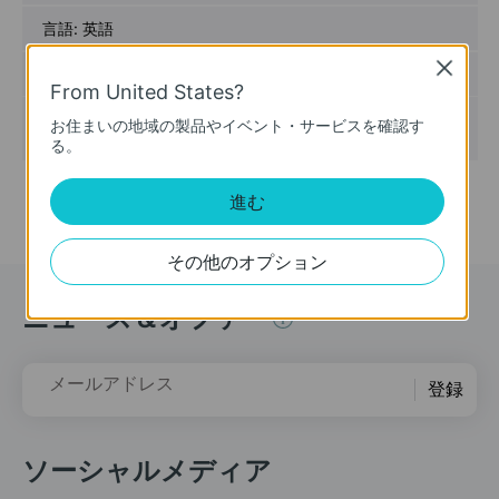
言語:
英語
Close
ファイル サイズ:
200.00 KB
From United States?
オペレーティングシステム:
お住まいの地域の製品やイベント・サービスを確認す
Win2000/XP/2003/Vista/7/8/8.1/10/Mac/Linux
る。
進む
その他のオプション
ニュース＆オファー
メールアドレス
登録
ソーシャルメディア