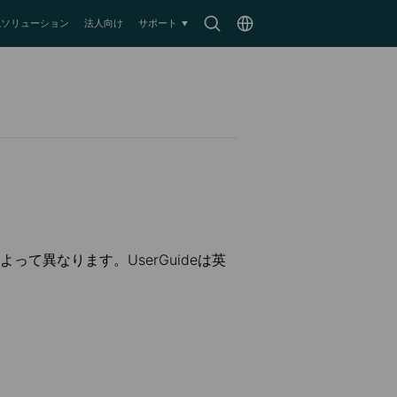
Search
Choose
監視ソリューション
法人向け
サポート
icon
location
て異なります。UserGuideは英