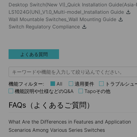
Desktop Switch(New VI)_Quick Installation Guide(Asia-
LS1024G(UN)_V1.0_Multi-model_Installation Guide
Wall Mountable Switches_Wall Mounting Guide
Switch Regulatory Compliance
よくある質問
機能フィルター:
All
適用要件
トラブルシュ
機能説明や仕様などのQ&A
Tapoその他
FAQs（よくあるご質問）
What Are the Differences in Features and Application
Scenarios Among Various Series Switches