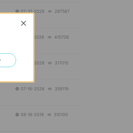
07-31-2026
287587
views
Close
07-17-2026
415708
views
ン
07-16-2026
317015
views
07-16-2026
359119
views
09-16-2019
510100
views