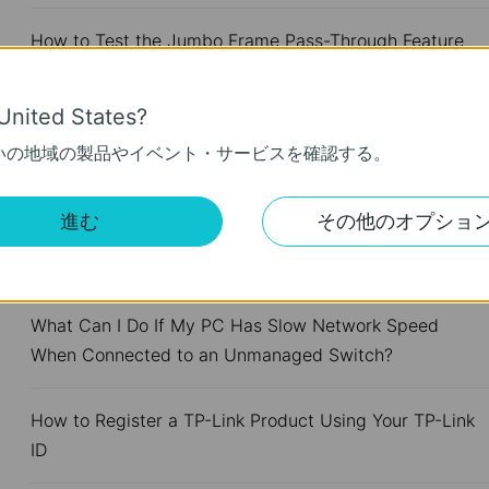
How to Test the Jumbo Frame Pass-Through Feature
on TP-Link Switches
United States?
Why Are the Ethernet LED Indicators Off on My TP-
いの地域の製品やイベント・サービスを確認する。
Link Unmanaged Switch?
進む
その他のオプショ
What Can I Do If My PC Is Not Working When
Connected to a TP-Link Unmanaged Switch?
What Can I Do If My PC Has Slow Network Speed
When Connected to an Unmanaged Switch?
How to Register a TP-Link Product Using Your TP-Link
ID