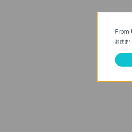
From 
お住ま