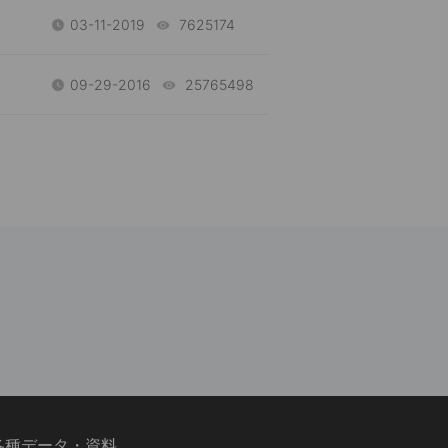
03-11-2019
7625174
views
09-29-2016
25765498
views
各種データ・資料