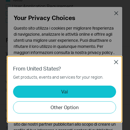
User Application Requirement
Troubleshooting
Close
Your Privacy Choices
Q&A of functional explanation or specification
parameters
Questo sito utilizza i cookies per migliorare l'esperienza
di navigazione, analizzare le attività online e offrire agli
FAQs
utenti una migliore user experience. Puoi disattivare o
rifiutare il loro utilizzo in qualunque momento. Per
maggiori informazioni consulta la nostra
privacy policy
.
What Are the Differences in Features and Application
Scenarios Among Various Series Switches
Close
Basic Cookies
From United States?
Questi cookies sono necessari per il corretto
07-31-2026
407202
views
funzionamento del sito e non possono essere disattivati
Get products, events and services for your region.
nel tuo sistema.
Why Are the Ethernet LED Indicators Off on My TP-Link
Unmanaged Switch?
Vai
Analytics e Marketing Cookies
I cookies analitici ci permettono di analizzare le tue
07-17-2026
415708
views
attività sul nostro sito allo scopo di migliorarne le
Other Option
funzionalità.
What Can I Do If My PC Is Not Working When Connected
I marketing cookies possono essere impostati sul nostro
to a TP-Link Unmanaged Switch?
sito dai nostri partner pubblicitari allo scopo di creare un
07-16-2026
317015
views