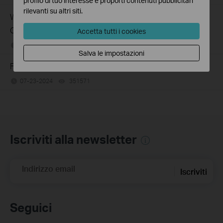
profilo di tuo interesse e proporti contenuti pubblicitari
rilevanti su altri siti.
What Can I Do If My PC Has Slow Network Speed When
Connected to an Unmanaged Switch?
Accetta tutti i cookies
07-16-2026
359119
views
Salva le impostazioni
Frequently asked questions about Unmanaged Switch
07-23-2024
351571
views
Iscriviti alla newsletter
Indirizzo email
Iscriviti
Seguici