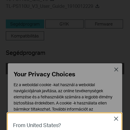
TL-PS110U_V3_User_Guide_1910012229
Segédprogram
GYIK
Firmware
Kompatibilitás
Segédprogram
TL-PS110U PSAdmin Management Utility
Close
Your Privacy Choices
Kiadás dátuma:
2017-08-08
Ez a weboldal cookie -kat használ a weboldal
navigációjának javítása, az online tevékenységek
Nyelv:
Angol
elemzése és a felhasználók számára a legjobb élmény
biztosítása érdekében. A cookie -k használata ellen
Fájlméret:
2.89 MB
bármikor tiltakozhat. További információt az
adatvédelmi irányelveinkben
talál.
Operációs rendszer: Win98SE/Me/NT/2000/XP/Vista
Close
From United States?
Alap Cookie-k