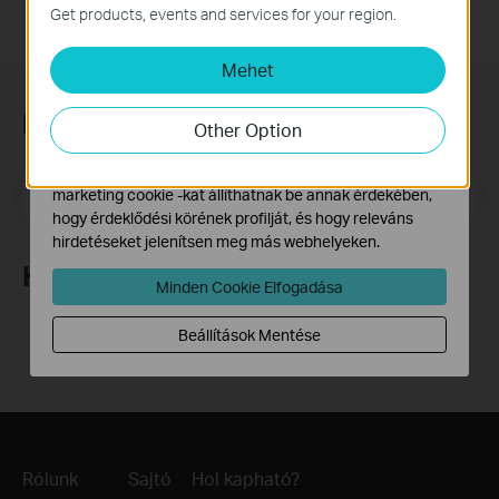
Ezek a cookie -k a webhely működéséhez szükségesek,
Get products, events and services for your region.
és nem tilthatók le a rendszereiben.
Mehet
Marketing és Elemző Cookie-k
Az elemző cookie -k lehetővé teszik számunkra, hogy
Feliratkozás a hírlevélre
elemezzük weboldalunkon végzett tevékenységeit, hogy
Other Option
javítsuk és módosítsuk webhelyünk működését.
Hirdetési partnereink a weboldalunkon keresztül
Email Address
Feliratkozás
marketing cookie -kat állíthatnak be annak érdekében,
hogy érdeklődési körének profilját, és hogy releváns
hirdetéseket jelenítsen meg más webhelyeken.
Követés
Minden Cookie Elfogadása
Beállítások Mentése
Rólunk
Sajtó
Hol kapható?