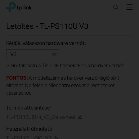
Click
Search
Menu
TP-Link, Reliably Smart
to
skip
the
Letöltés -
TL-PS110U
V3
navigation
bar
Kérjük, válasszon hardware verziót:
V3
>
Hol található a TP-Link termékeken a hardver verzió?
FONTOS!
:A modellszám és hardver verzió régióként
eltérhet. Ne feledje ellenőrizni ezeket a részleteket
vásárláskor.
Termék áttekintése
TL-PS110U(UN)_V3_Datasheet
Használati útmutató
TL-PS110U_QIG_V3