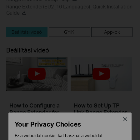
Range Extender(EU2_16 Languages)_Quick Installation
Guide
Beállítási videó
GYIK
App-ok
Beállítási videó
How to Configure a
How to Set Up TP
Range Extender for
Link Range Extender
Starlink
via Tether App
Close
Your Privacy Choices
Ez a weboldal cookie -kat használ a weboldal