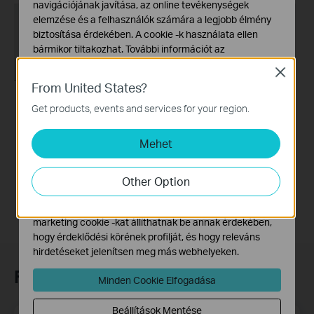
navigációjának javítása, az online tevékenységek
elemzése és a felhasználók számára a legjobb élmény
biztosítása érdekében. A cookie -k használata ellen
bármikor tiltakozhat. További információt az
adatvédelmi irányelveinkben
talál.
Close
From United States?
Alap Cookie-k
Ezek a cookie -k a webhely működéséhez szükségesek,
Get products, events and services for your region.
How to set up a TP-
How to set up a TP-
és nem tilthatók le a rendszereiben.
Link Range
Link Range Extender
Extender(No music)
Mehet
Marketing és Elemző Cookie-k
Az elemző cookie -k lehetővé teszik számunkra, hogy
elemezzük weboldalunkon végzett tevékenységeit, hogy
Other Option
javítsuk és módosítsuk webhelyünk működését.
Hirdetési partnereink a weboldalunkon keresztül
marketing cookie -kat állíthatnak be annak érdekében,
hogy érdeklődési körének profilját, és hogy releváns
hirdetéseket jelenítsen meg más webhelyeken.
Feliratkozás a hírlevélre
Minden Cookie Elfogadása
Beállítások Mentése