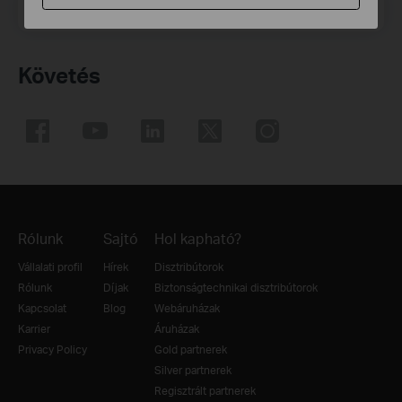
Email Address
Feliratkozás
Követés
Rólunk
Sajtó
Hol kapható?
Vállalati profil
Hírek
Disztribútorok
Rólunk
Díjak
Biztonságtechnikai disztribútorok
Kapcsolat
Blog
Webáruházak
Karrier
Áruházak
Privacy Policy
Gold partnerek
Silver partnerek
Regisztrált partnerek