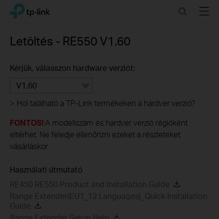
Click
Search
Menu
TP-Link, Reliably Smart
to
skip
the
Letöltés -
RE550
V1.60
navigation
bar
Kérjük, válasszon hardware verziót:
V1.60
>
Hol található a TP-Link termékeken a hardver verzió?
FONTOS!
:A modellszám és hardver verzió régióként
eltérhet. Ne feledje ellenőrizni ezeket a részleteket
vásárláskor.
Használati útmutató
RE450 RE550 Product and Installation Guide
Range Extender(EU1_12 Languages)_Quick Installation
Guide
Range Extender Setup Help