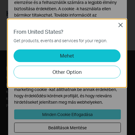
elemzése és a felhasználók számára a legjobb élmény
biztosítása érdekében. A cookie -k használata ellen
Követés
bármikor tiltakozhat. További információt az
adatvédelmi irányelveinkben
talál.
Close
From United States?
Alap Cookie-k
Ezek a cookie -k a webhely működéséhez szükségesek,
Get products, events and services for your region.
és nem tilthatók le a rendszereiben.
Mehet
Marketing és Elemző Cookie-k
Az elemző cookie -k lehetővé teszik számunkra, hogy
Rólunk
Sajtó
Hol kapható?
elemezzük weboldalunkon végzett tevékenységeit, hogy
Other Option
javítsuk és módosítsuk webhelyünk működését.
Vállalati profil
Hírek
Disztribútorok
Hirdetési partnereink a weboldalunkon keresztül
Rólunk
Díjak
Biztonságtechnikai disztribútorok
marketing cookie -kat állíthatnak be annak érdekében,
Kapcsolat
Blog
Webáruházak
hogy érdeklődési körének profilját, és hogy releváns
Karrier
Áruházak
hirdetéseket jelenítsen meg más webhelyeken.
Privacy Policy
Gold partnerek
Silver partnerek
Minden Cookie Elfogadása
Regisztrált partnerek
Omada Kompetenciaközpontok
Beállítások Mentése
VIGI Viszonteladók