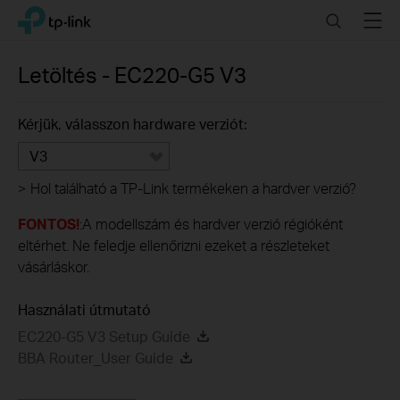
Click
Search
Menu
TP-Link, Reliably Smart
to
skip
the
Letöltés -
EC220-G5
V3
navigation
bar
Kérjük, válasszon hardware verziót:
V3
>
Hol található a TP-Link termékeken a hardver verzió?
FONTOS!
:A modellszám és hardver verzió régióként
eltérhet. Ne feledje ellenőrizni ezeket a részleteket
vásárláskor.
Használati útmutató
EC220-G5 V3 Setup Guide
BBA Router_User Guide