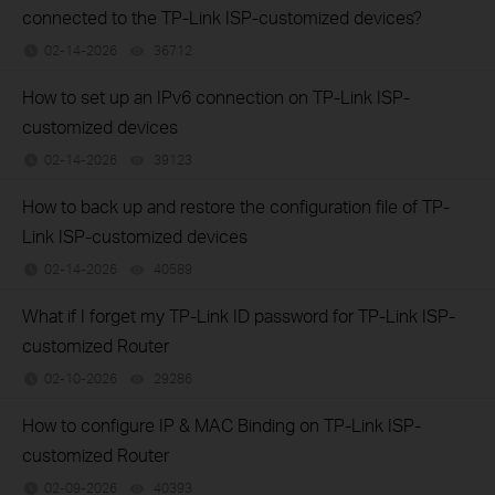
connected to the TP-Link ISP-customized devices?
02-14-2026
36712
views
How to set up an IPv6 connection on TP-Link ISP-
customized devices
02-14-2026
39123
views
How to back up and restore the configuration file of TP-
Link ISP-customized devices
02-14-2026
40589
views
What if I forget my TP-Link ID password for TP-Link ISP-
customized Router
02-10-2026
29286
views
How to configure IP & MAC Binding on TP-Link ISP-
customized Router
02-09-2026
40393
views