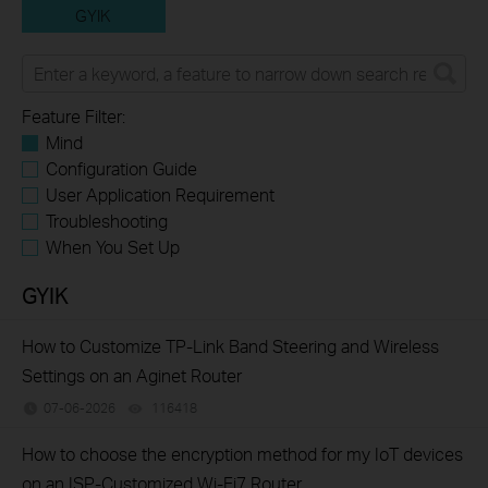
GYIK
Feature Filter:
Mind
Configuration Guide
User Application Requirement
Troubleshooting
When You Set Up
GYIK
How to Customize TP-Link Band Steering and Wireless
Settings on an Aginet Router
07-06-2026
116418
views
How to choose the encryption method for my IoT devices
on an ISP-Customized Wi-Fi7 Router