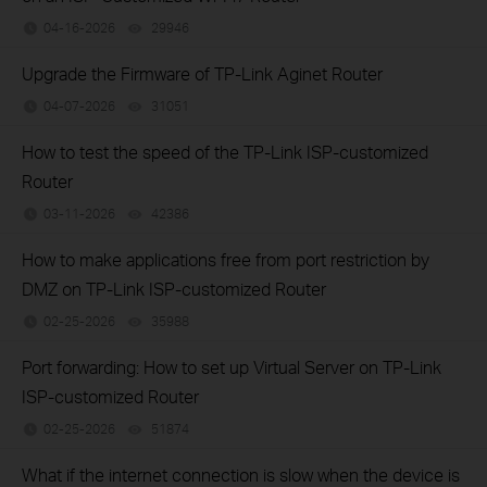
04-16-2026
29946
views
Upgrade the Firmware of TP-Link Aginet Router
04-07-2026
31051
views
How to test the speed of the TP-Link ISP-customized
Router
03-11-2026
42386
views
How to make applications free from port restriction by
DMZ on TP-Link ISP-customized Router
02-25-2026
35988
views
Port forwarding: How to set up Virtual Server on TP-Link
ISP-customized Router
02-25-2026
51874
views
What if the internet connection is slow when the device is