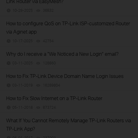
Link Router via EasyMesh?
10-29-2025
36832
views
How to configure QoS on TP-Link ISP-customized Router
via Aginet app
10-17-2025
42754
views
Why do I receive a "We Noticed a New Login" email?
03-11-2025
128860
views
How to Fix TP-Link Device Domain Name Login Issues
03-11-2019
16289804
views
How to Fix Slow Internet on a TP-Link Router
05-11-2018
873724
views
What If You Cannot Remotely Manage TP-Link Routers via
TP-Link App?
06-01-2017
237003
views