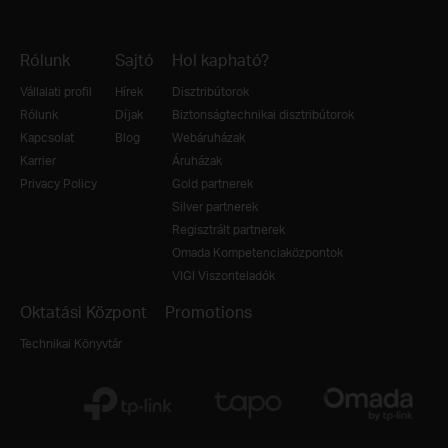
Rólunk
Sajtó
Hol kapható?
Vállalati profil
Hírek
Disztribútorok
Rólunk
Díjak
Biztonságtechnikai disztribútorok
Kapcsolat
Blog
Webáruházak
Karrier
Áruházak
Privacy Policy
Gold partnerek
Silver partnerek
Regisztrált partnerek
Omada Kompetenciaközpontok
VIGI Viszonteladók
Oktatási Központ
Promotions
Technikai Könyvtár