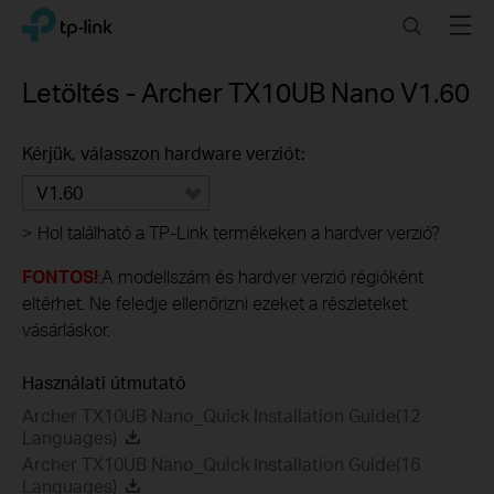
Click
Search
Menu
TP-Link, Reliably Smart
to
skip
the
Letöltés -
Archer TX10UB Nano
V1.60
navigation
bar
Kérjük, válasszon hardware verziót:
V1.60
>
Hol található a TP-Link termékeken a hardver verzió?
FONTOS!
:A modellszám és hardver verzió régióként
eltérhet. Ne feledje ellenőrizni ezeket a részleteket
vásárláskor.
Használati útmutató
Archer TX10UB Nano_Quick Installation Guide(12
Languages)
Archer TX10UB Nano_Quick Installation Guide(16
Languages)