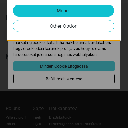
és nem tilthatók le a rendszereiben.
Mehet
Marketing és Elemző Cookie-k
Feliratkozás a hírlevélre
Az elemző cookie -k lehetővé teszik számunkra, hogy
elemezzük weboldalunkon végzett tevékenységeit, hogy
Other Option
javítsuk és módosítsuk webhelyünk működését.
Email Address
Feliratkozás
Hirdetési partnereink a weboldalunkon keresztül
marketing cookie -kat állíthatnak be annak érdekében,
hogy érdeklődési körének profilját, és hogy releváns
Követés
hirdetéseket jelenítsen meg más webhelyeken.
Minden Cookie Elfogadása
Beállítások Mentése
Rólunk
Sajtó
Hol kapható?
Vállalati profil
Hírek
Disztribútorok
Rólunk
Díjak
Biztonságtechnikai disztribútorok