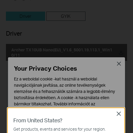
Driver
GYIK
Driver
Archer TX10UB Nano(EU)_V1.6_5001.19.113.1_Win1
0/11
Close
Kiadás dátuma:
Your Privacy Choices
2026-06-25
Nyelv:
Több nyelven
Ez a weboldal cookie -kat használ a weboldal
navigációjának javítása, az online tevékenységek
Fájlméret:
8.40 MB
elemzése és a felhasználók számára a legjobb élmény
biztosítása érdekében. A cookie -k használata ellen
Operációs rendszer: win10x86x64win11x64
bármikor tiltakozhat. További információt az
adatvédelmi irányelveinkben
talál.
Close
From United States?
Alap Cookie-k
Ezek a cookie -k a webhely működéséhez szükségesek,
Get products, events and services for your region.