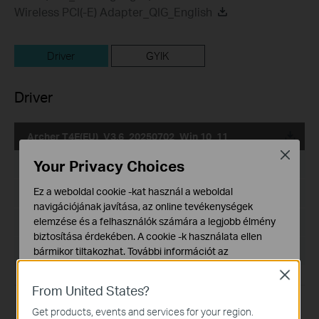
Wireless PCI(-E) Adapter_QIG_English
Driver
GYIK
Driver
Archer T4E(EU)_V3.6_20250702_Win 10_11
Close
Your Privacy Choices
Kiadás dátuma:
2026-06-25
Ez a weboldal cookie -kat használ a weboldal
Nyelv:
Több nyelven
navigációjának javítása, az online tevékenységek
elemzése és a felhasználók számára a legjobb élmény
Fájlméret:
18.79 MB
biztosítása érdekében. A cookie -k használata ellen
Operációs rendszer: Win 10_11
bármikor tiltakozhat. További információt az
adatvédelmi irányelveinkben
talál.
Close
From United States?
Alap Cookie-k
Ezek a cookie -k a webhely működéséhez szükségesek,
Get products, events and services for your region.