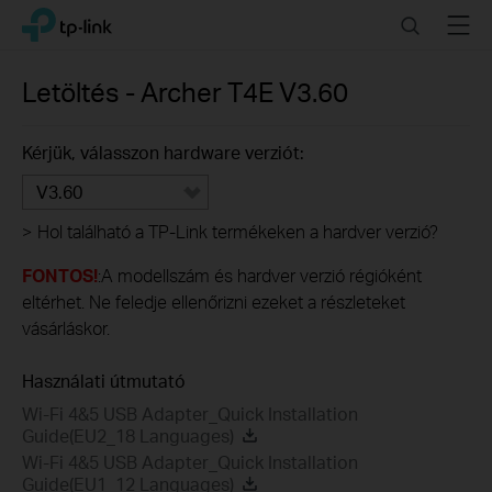
Click
Search
Menu
TP-Link, Reliably Smart
to
skip
the
Letöltés -
Archer T4E
V3.60
navigation
bar
Kérjük, válasszon hardware verziót:
V3.60
>
Hol található a TP-Link termékeken a hardver verzió?
FONTOS!
:A modellszám és hardver verzió régióként
eltérhet. Ne feledje ellenőrizni ezeket a részleteket
vásárláskor.
Használati útmutató
Wi-Fi 4&5 USB Adapter_Quick Installation
Guide(EU2_18 Languages)
Wi-Fi 4&5 USB Adapter_Quick Installation
Guide(EU1_12 Languages)