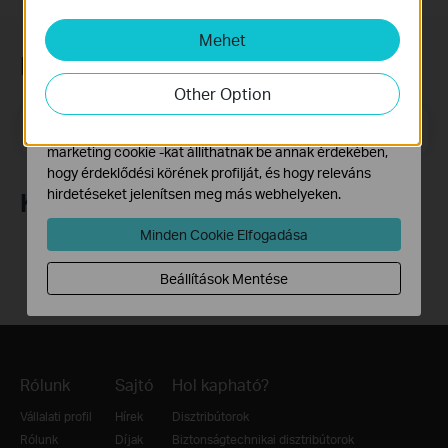
és nem tilthatók le a rendszereiben.
Mehet
Marketing és Elemző Cookie-k
Feliratkozás a hírlevélre
Az elemző cookie -k lehetővé teszik számunkra, hogy
elemezzük weboldalunkon végzett tevékenységeit, hogy
Other Option
javítsuk és módosítsuk webhelyünk működését.
Email Address
Feliratkozás
Hirdetési partnereink a weboldalunkon keresztül
marketing cookie -kat állíthatnak be annak érdekében,
hogy érdeklődési körének profilját, és hogy releváns
hirdetéseket jelenítsen meg más webhelyeken.
Követés
Minden Cookie Elfogadása
Beállítások Mentése
Rólunk
Sajtó
Hol kapható?
Vállalati profil
Hírek
Disztribútorok
Rólunk
Díjak
Biztonságtechnikai disztribútorok