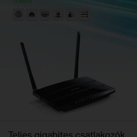
Teljes gigabites csatlakozók