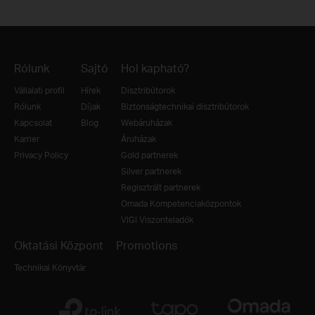
Rólunk
Sajtó
Hol kapható?
Vállalati profil
Hírek
Disztribútorok
Rólunk
Díjak
Biztonságtechnikai disztribútorok
Kapcsolat
Blog
Webáruházak
Karrier
Áruházak
Privacy Policy
Gold partnerek
Silver partnerek
Regisztrált partnerek
Omada Kompetenciaközpontok
VIGI Viszonteladók
Oktatási Központ
Promotions
Technikai Könyvtár