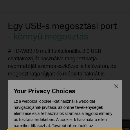
Egy USB-s megosztási port
- könnyű megosztás
A TD-W8970 multifunkcionális, 2.0 USB
csatlakozóját használva megoszthatja
nyomtatóját számos eszközzel a hálózaton, de
megoszthatja fájljait és médiatartalmát is
ugyanezekkel a gépekkel az otthoni hálózaton
Close
vagy távolról FTP-szerveren keresztül.
Your Privacy Choices
Ez a weboldal cookie -kat használ a weboldal
navigációjának javítása, az online tevékenységek
elemzése és a felhasználók számára a legjobb élmény
biztosítása érdekében. A cookie -k használata ellen
bármikor tiltakozhat. További információt az