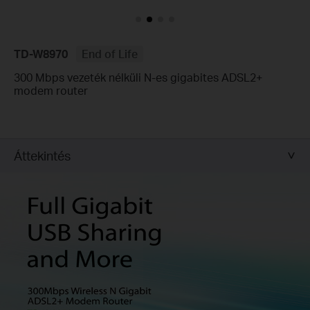
TD-W8970
End of Life
300 Mbps vezeték nélküli N-es gigabites ADSL2+
modem router
Áttekintés