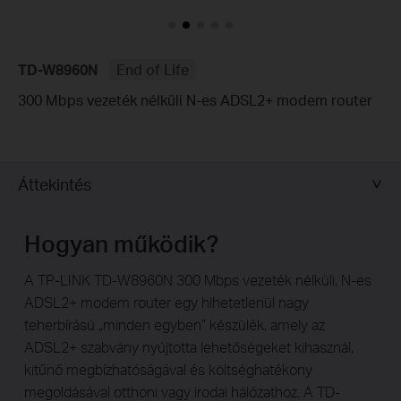
TD-W8960N
End of Life
300 Mbps vezeték nélküli N-es ADSL2+ modem router
Áttekintés
Hogyan működik?
A TP-LINK TD-W8960N 300 Mbps vezeték nélküli, N-es
ADSL2+ modem router egy hihetetlenül nagy
teherbírású „minden egyben” készülék, amely az
ADSL2+ szabvány nyújtotta lehetőségeket kihasznál,
kitűnő megbízhatóságával és költséghatékony
megoldásával otthoni vagy irodai hálózathoz. A TD-