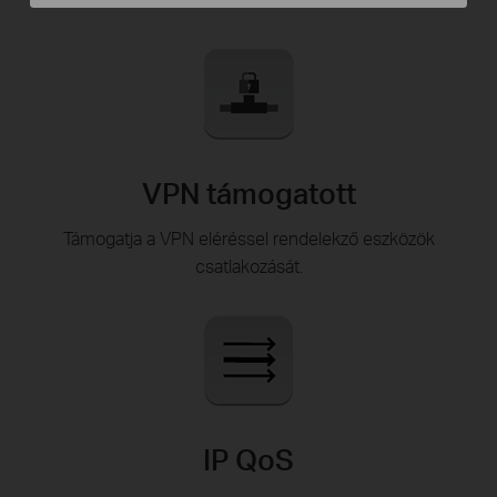
VPN támogatott
Támogatja a VPN eléréssel rendelekző eszközök
csatlakozását.
IP QoS