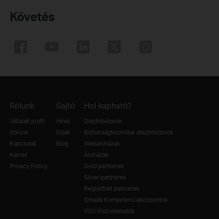
Követés
Rólunk
Sajtó
Hol kapható?
Vállalati profil
Hírek
Disztribútorok
Rólunk
Díjak
Biztonságtechnikai disztribútorok
Kapcsolat
Blog
Webáruházak
Karrier
Áruházak
Privacy Policy
Gold partnerek
Silver partnerek
Regisztrált partnerek
Omada Kompetenciaközpontok
VIGI Viszonteladók