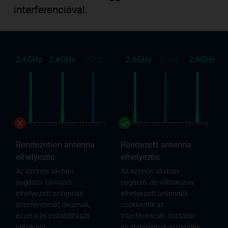
interferenciával.
Rendezetlen antenna
Rendezett antenna
elhelyezés
elhelyezés
Az azonos sávban
Az azonos sávban
sugárzó, túl közel
sugárzó, de váltakozva
elhelyezett antennák
elhelyezett antennák
interferenciát okoznak,
csökkentik az
ezzel a jel instabilitását
interferenciát, tisztább
idézik elő.
és stabilabb dual bandes