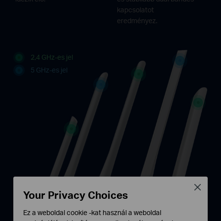
kapcsolatot
eredményez.
2,4 GHz-es jel
5 GHz-es jel
Close
Your Privacy Choices
Ez a weboldal cookie -kat használ a weboldal