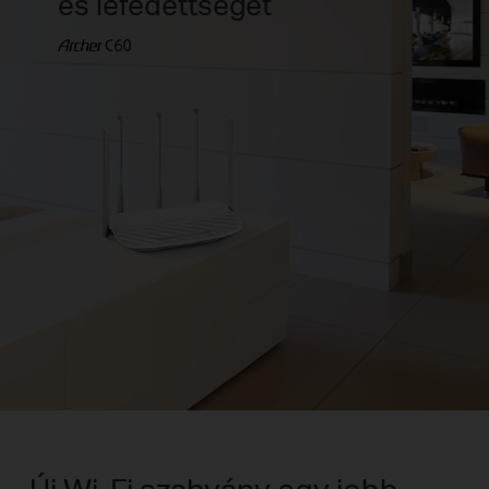
és lefedettségét
Új Wi-Fi szabvány egy jobb