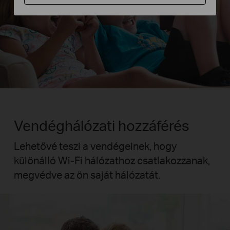
Vendéghálózati hozzáférés
Lehetővé teszi a vendégeinek, hogy
különálló Wi-Fi hálózathoz csatlakozzanak,
megvédve az ön saját hálózatát.