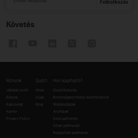
Email Address
Feliratkozás
Követés
Rólunk
Sajtó
Hol kapható?
Vállalati profil
Hírek
Disztribútorok
Rólunk
Díjak
Biztonságtechnikai disztribútorok
Kapcsolat
Blog
Webáruházak
Karrier
Áruházak
Privacy Policy
Gold partnerek
Silver partnerek
Regisztrált partnerek