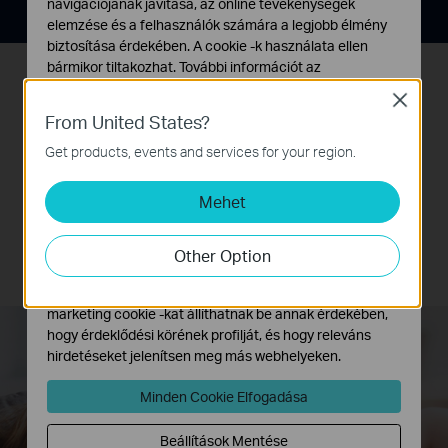
navigációjának javítása, az online tevékenységek
elemzése és a felhasználók számára a legjobb élmény
biztosítása érdekében. A cookie -k használata ellen
bármikor tiltakozhat. További információt az
adatvédelmi irányelveinkben
talál.
Close
Egyszerű Szülői felügyelet
From United States?
Alap Cookie-k
Ezek a cookie -k a webhely működéséhez szükségesek,
Felügyelje gyermeke vagy személyzete
Get products, events and services for your region.
és nem tilthatók le a rendszereiben.
hozzáférését! Az URL-blokkolással
Mehet
Marketing és Elemző Cookie-k
könnyedén készíthet fekete vagy fehér
Az elemző cookie -k lehetővé teszik számunkra, hogy
listát, és korlátozhatja az Internet
elemezzük weboldalunkon végzett tevékenységeit, hogy
Other Option
hozzáférési szintjét.
javítsuk és módosítsuk webhelyünk működését.
Hirdetési partnereink a weboldalunkon keresztül
marketing cookie -kat állíthatnak be annak érdekében,
hogy érdeklődési körének profilját, és hogy releváns
hirdetéseket jelenítsen meg más webhelyeken.
Minden Cookie Elfogadása
Beállítások Mentése