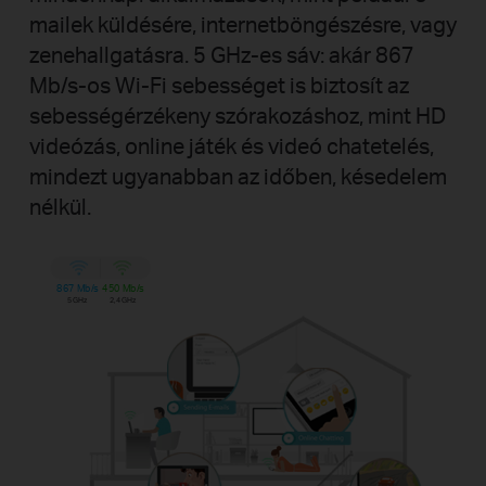
mailek küldésére, internetböngészésre, vagy
zenehallgatásra.
5 GHz-es sáv: akár 867
Mb/s-os Wi-Fi sebességet is biztosít az
sebességérzékeny szórakozáshoz, mint HD
videózás, online játék és videó chatetelés,
mindezt ugyanabban az időben, késedelem
nélkül.
867 Mb/s
450 Mb/s
5 GHz
2,4 GHz