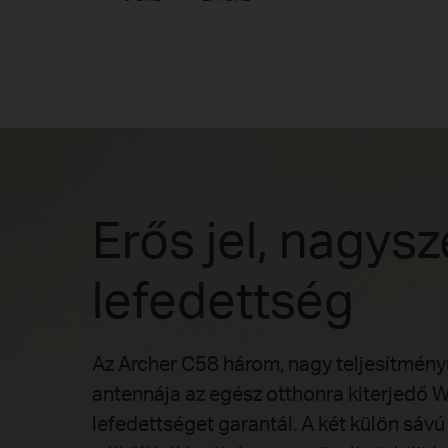
Erős jel, nagysz
lefedettség
Az Archer C58 három, nagy teljesítmény
antennája az egész otthonra kiterjedő W
lefedettséget garantál. A két külön sávú