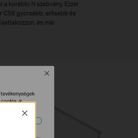
t a korábbi N szabvány. Ezzel
er C58 gyorsabb, erősebb és
Csatlakozzon, és már
Close
e tevékenységek
 cookie -k
yelveinkben
talál.
Close
ndszereiben.