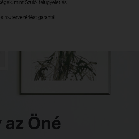
ségek, mint Szülői felügyelet és
 routervezérlést garantál
y az Öné