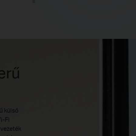
erű
ű külső
i-Fi
 vezeték