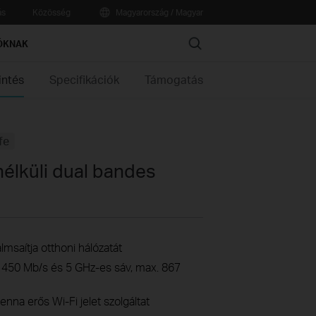
ás
Közösség
Magyarország / Magyar
Search
ÓKNAK
intés
Specifikációk
Támogatás
fe
élküli dual bandes
lmsaítja otthoni hálózatát
. 450 Mb/s és 5 GHz-es sáv, max. 867
nna erős Wi-Fi jelet szolgáltat