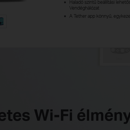
Haladó szintű beállítási lehető
Vendéghálózat
A Tether app könnyű, egykezes
etes Wi-Fi élmén