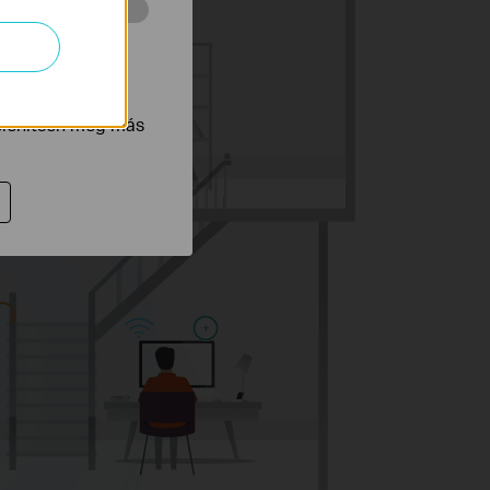
 végzett
tnak be annak
jelenítsen meg más