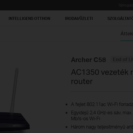
Támogat
INTELLIGENS OTTHON
IRODAI/ÜZLETI
SZOLGÁLTAT
Áttek
Archer C58
End of Li
AC1350 vezeték n
router
A fejlet 802.11ac Wi-Fi forrada
Egyidejű 2,4 GHz-es sáv, max
Mb/s-os Wi-Fi
Három nagy teljesítményű ante