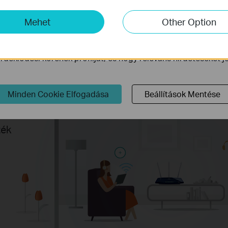
mző Cookie-k
s és
-k lehetővé teszik számunkra, hogy elemezzük weboldalunkon
Mehet
Other Option
ogy javítsuk és módosítsuk webhelyünk működését.
ink a weboldalunkon keresztül marketing cookie -kat állítha
s,
deklődési körének profilját, és hogy releváns hirdetéseket 
v
Minden Cookie Elfogadása
Beállítások Mentése
ték