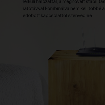
nélküli hálózattal, a megnövelt stabilitá
hatótávval kombinálva nem kell többé 
ledobott kapcsolattól szenvednie.