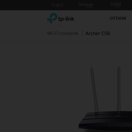
Click
to
TP-Link, Reliably Smart
skip
OTTHON
the
navigation
Wi-Fi routerek
Archer C58
bar