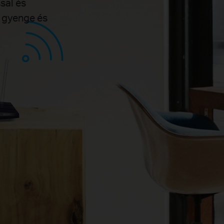
ssal és
a gyenge és