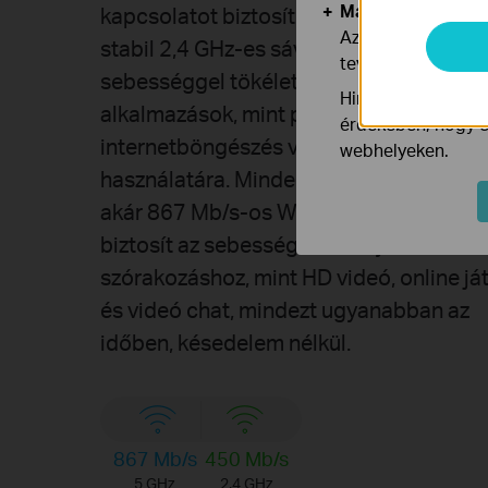
Marketing és Ele
kapcsolatot biztosít otthonában. A gyor
Az elemző cookie 
stabil 2,4 GHz-es sáv 450 Mb/s Wi-Fi
tevékenységeit, h
sebességgel tökéletes a mindennapi
Hirdetési partnere
alkalmazások, mint például e-mail küldé
érdekében, hogy ér
internetböngészés vagy zenehallgatás
webhelyeken.
használatára. Mindeközben 5 GHz-es sá
akár 867 Mb/s-os Wi-Fi sebességet is
biztosít az sebességérzékeny
szórakozáshoz, mint HD videó, online já
és videó chat, mindezt ugyanabban az
időben, késedelem nélkül.
867 Mb/s
450 Mb/s
5 GHz
2,4 GHz