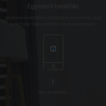
Egyszerű beállítás
Kövessen a telepítési utasításokat és perceket alatt
beállíthatja Tapo eszközeit a mobiltelefonjáról.
Tapo app letöltése