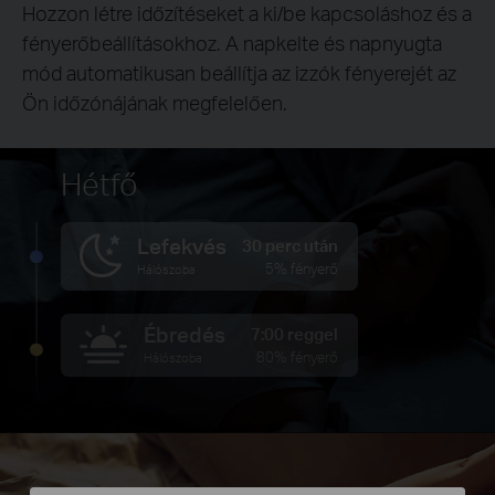
Hozzon létre időzítéseket a ki/be kapcsoláshoz és a
fényerőbeállításokhoz. A napkelte és napnyugta
mód automatikusan beállítja az izzók fényerejét az
Ön időzónájának megfelelően.
Hétfő
Lefekvés
30 perc után
5% fényerő
Hálószoba
Ébredés
7:00 reggel
80% fényerő
Hálószoba