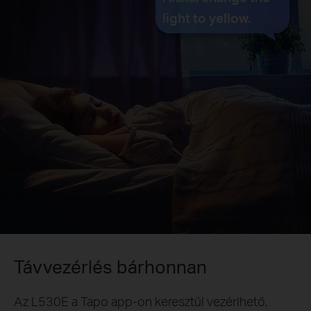
light to yellow.
Távvezérlés bárhonnan
Az L530E a Tapo app-on keresztül vezérlhető,