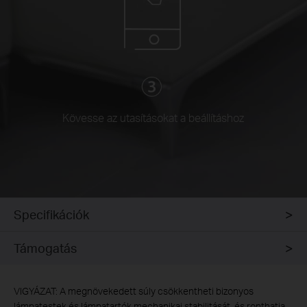
Kövesse az utasításokat a beállításhoz
Specifikációk
Támogatás
VIGYÁZAT: A megnövekedett súly csökkentheti bizonyos
lámpatestek és lámpatartók mechanikai stabilitását, és ronthatja