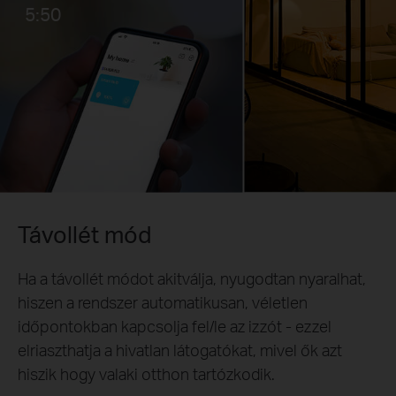
5:50
Távollét mód
Ha a távollét módot akitválja, nyugodtan nyaralhat,
hiszen a rendszer automatikusan, véletlen
időpontokban kapcsolja fel/le az izzót - ezzel
elriaszthatja a hivatlan látogatókat, mivel ők azt
hiszik hogy valaki otthon tartózkodik.