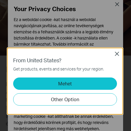
Close
Your Privacy Choices
Ez a weboldal cookie -kat használ a weboldal
navigációjának javítása, az online tevékenységek
elemzése és a felhasználók számára a legjobb élmény
biztosítása érdekében. A cookie -k használata ellen
bármikor tiltakozhat. További információt az
adatvédelmi irányelveinkben
talál.
Close
From United States?
Alap Cookie-k
Ezek a cookie -k a webhely működéséhez szükségesek,
Hangvezérlés
Get products, events and services for your region.
és nem tilthatók le a rendszereiben.
Mehet
Együttműködik az Amazon Alexa és Google
Marketing és Elemző Cookie-k
Az elemző cookie -k lehetővé teszik számunkra, hogy
Assistant eszközökkel.Csak mondja “Alexa, turn on
elemezzük weboldalunkon végzett tevékenységeit, hogy
Other Option
the light” vagy “Hey Google, dim my bedroom
javítsuk és módosítsuk webhelyünk működését.
lights.”
Hirdetési partnereink a weboldalunkon keresztül
(A Google Assistant és az Amazon Alexa nem
marketing cookie -kat állíthatnak be annak érdekében,
hogy érdeklődési körének profilját, és hogy releváns
érhető el minden nyelven)
hirdetéseket jelenítsen meg más webhelyeken.