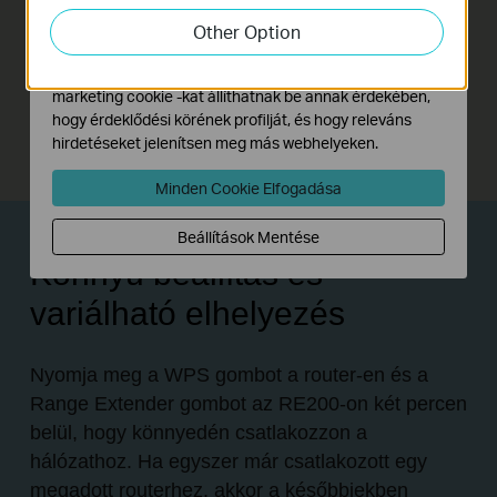
elemezzük weboldalunkon végzett tevékenységeit, hogy
Other Option
javítsuk és módosítsuk webhelyünk működését.
Hirdetési partnereink a weboldalunkon keresztül
marketing cookie -kat állíthatnak be annak érdekében,
hogy érdeklődési körének profilját, és hogy releváns
hirdetéseket jelenítsen meg más webhelyeken.
Minden Cookie Elfogadása
Beállítások Mentése
Könnyű beállítás és
variálható elhelyezés
Nyomja meg a WPS gombot a router-en és a
Range Extender gombot az RE200-on két percen
belül, hogy könnyedén csatlakozzon a
hálózathoz. Ha egyszer már csatlakozott egy
megadott routerhez, akkor a későbbiekben