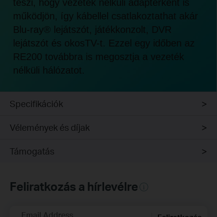
teszi, hogy vezeték nélküli adapterként is
működjön, így kábellel csatlakoztathat akár
Blu-ray® lejátszót, játékkonzolt, DVR
lejátszót és okosTV-t. Ezzel egy időben az
RE200 továbbra is megosztja a vezeték
nélküli hálózatot.
Specifikációk
Vélemények és díjak
Támogatás
Feliratkozás a hírlevélre
Email Address