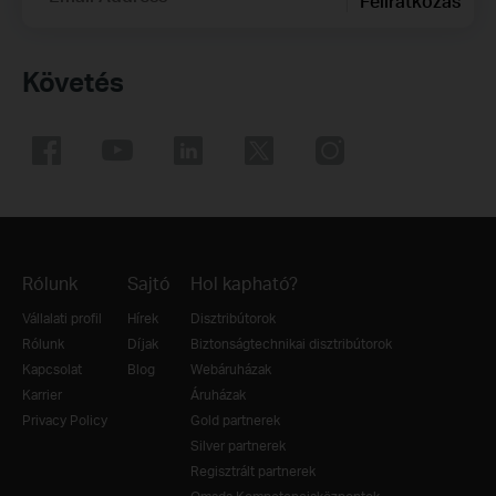
Feliratkozás
Követés
Rólunk
Sajtó
Hol kapható?
Vállalati profil
Hírek
Disztribútorok
Rólunk
Díjak
Biztonságtechnikai disztribútorok
Kapcsolat
Blog
Webáruházak
Karrier
Áruházak
Privacy Policy
Gold partnerek
Silver partnerek
Regisztrált partnerek