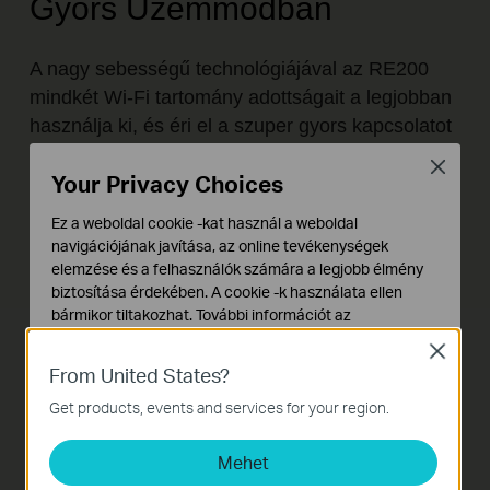
Gyors Üzemmódban
A nagy sebességű technológiájával az RE200
mindkét Wi-Fi tartomány adottságait a legjobban
használja ki, és éri el a szuper gyors kapcsolatot
– ideális HD videók nézésére, online játékokhoz
Close
Your Privacy Choices
és más sávszélesség-érzékeny feladatokra.
Ez a weboldal cookie -kat használ a weboldal
*Szuper gyors üzemmódban az RE200 a
navigációjának javítása, az online tevékenységek
maximális teljesítményt nyújtja, de csak az egyik
elemzése és a felhasználók számára a legjobb élmény
biztosítása érdekében. A cookie -k használata ellen
frekvencia használható (2,4GHz vagy 5GHz).
bármikor tiltakozhat. További információt az
adatvédelmi irányelveinkben
talál.
Close
From United States?
Alap Cookie-k
Ezek a cookie -k a webhely működéséhez szükségesek,
Get products, events and services for your region.
és nem tilthatók le a rendszereiben.
Mehet
Marketing és Elemző Cookie-k
Az elemző cookie -k lehetővé teszik számunkra, hogy