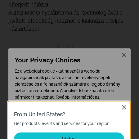
Kiterjedt hálózat
A 2X2 MIMO nyalábformálási technológiával a
javított lefedettség hasznát is kiaknáza a teljes
háztartásban
Close
Your Privacy Choices
Ez a weboldal cookie -kat használ a weboldal
navigációjának javítása, az online tevékenységek
elemzése és a felhasználók számára a legjobb élmény
biztosítása érdekében. A cookie -k használata ellen
bármikor tiltakozhat. További információt az
adatvédelmi irányelveinkben
talál.
Close
From United States?
Alap Cookie-k
Ezek a cookie -k a webhely működéséhez szükségesek,
Get products, events and services for your region.
*A MIMO funkció HomePlug AV2-n belül
és nem tilthatók le a rendszereiben.
jelentősen javítja az adatátviteli sebességet,
Mehet
Marketing és Elemző Cookie-k