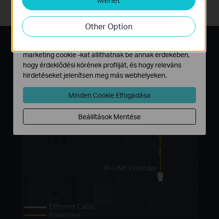
különösen a csúcsidőszakokban.
Az elemző cookie -k lehetővé teszik számunkra, hogy
elemezzük weboldalunkon végzett tevékenységeit, hogy
Other Option
javítsuk és módosítsuk webhelyünk működését.
Hirdetési partnereink a weboldalunkon keresztül
Csatlakoztassa, Párosítsa,
marketing cookie -kat állíthatnak be annak érdekében,
Használja
hogy érdeklődési körének profilját, és hogy releváns
hirdetéseket jelenítsen meg más webhelyeken.
Minden Cookie Elfogadása
Beállítások Mentése