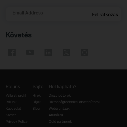
Email Address
Feliratkozás
Követés
Rólunk
Sajtó
Hol kapható?
Vállalati profil
Hírek
Disztribútorok
Rólunk
Díjak
Biztonságtechnikai disztribútorok
Kapcsolat
Blog
Webáruházak
Karrier
Áruházak
Privacy Policy
Gold partnerek