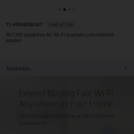
TL-WPA8630 KIT
End of Life
AV1300 gigabites AC Wi-Fi áramköri jeltovábbító
készlet
Áttekintés