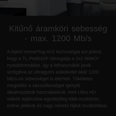
Kitűnő áramköri sebesség
- max. 1200 Mb/s
A fejlett HomePlug AV2 technológia azt jelenti,
hogy a TL-PA8010P támogatja a 2x2 MIMO*
nyalábformálást, így a felhasználók javát
szolgálva az ultragyors adatátvitel akár 1200
Mb/s-os sebességet is elérheti. Tökéletes
megoldás a sávszélességet igényló
alkalmazások használatánál, mint Ultra HD
videók lejátszása egyidejűleg több eszközön,
online játékok és nagy méretű fájlok továbbítása.