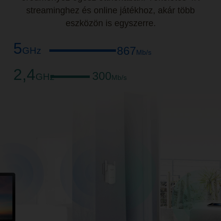
streaminghez és online játékhoz, akár több
eszközön is egyszerre.
5
867
GHz
Mb/s
2,4
300
GHz
Mb/s